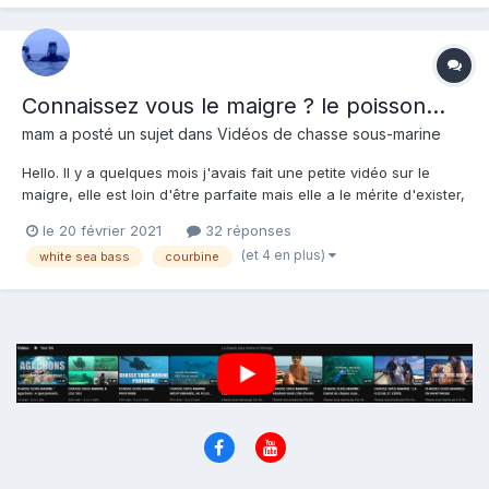
Connaissez vous le maigre ? le poisson...
mam
a posté un sujet dans
Vidéos de chasse sous-marine
Hello. Il y a quelques mois j'avais fait une petite vidéo sur le
maigre, elle est loin d'être parfaite mais elle a le mérite d'exister,
et a priori ça a plu à pas mal de monde.... Je commence à
le 20 février 2021
32 réponses
manquer de temps ayant différents projets, mais je pense faire
(et 4 en plus)
white sea bass
courbine
bientôt une vidéo avec un "inventair...