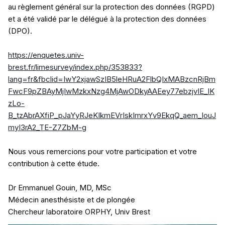
au règlement général sur la protection des données (RGPD)
et a été validé par le délégué à la protection des données
(DPO).
https://enquetes.univ-
brest.fr/limesurvey/index.php/353833?
lang=fr&fbclid=IwY2xjawSzIB5leHRuA2FlbQIxMABzcnRjBm
FwcF9pZBAyMjIwMzkxNzg4MjAwODkyAAEey77ebzjvIE_lK
zLo-
B_tzAbrAXfiP_pJaYyRJeKIkmEVrIskImrxYv9EkqQ_aem_louJ
myI3rA2_TE-Z7ZbM-g
Nous vous remercions pour votre participation et votre
contribution à cette étude.
Dr Emmanuel Gouin, MD, MSc
Médecin anesthésiste et de plongée
Chercheur laboratoire ORPHY, Univ Brest