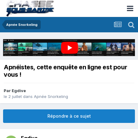
Apnée Snorkeling
Apnéistes, cette enquête en ligne est pour
vous !
Par
Egdive
le 2 juillet
dans
Apnée Snorkeling
Répondre à ce sujet