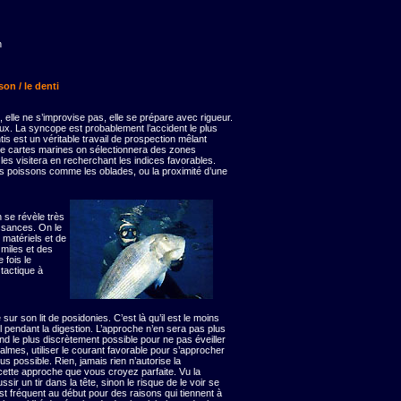
n
son / le denti
elle ne s’improvise pas, elle se prépare avec rigueur.
ux. La syncope est probablement l’accident le plus
is est un véritable travail de prospection mêlant
de cartes marines on sélectionnera des zones
les visitera en recherchant les indices favorables.
s poissons comme les oblades, ou la proximité d’une
n se révèle très
ssances. On le
matériels et de
s miles et des
 fois le
 tactique à
 sur son lit de posidonies. C’est là qu’il est le moins
 pendant la digestion. L’approche n’en sera pas plus
ond le plus discrètement possible pour ne pas éveiller
almes, utiliser le courant favorable pour s’approcher
plus possible. Rien, jamais rien n’autorise la
cette approche que vous croyez parfaite. Vu la
sir un tir dans la tête, sinon le risque de le voir se
st fréquent au début pour des raisons qui tiennent à