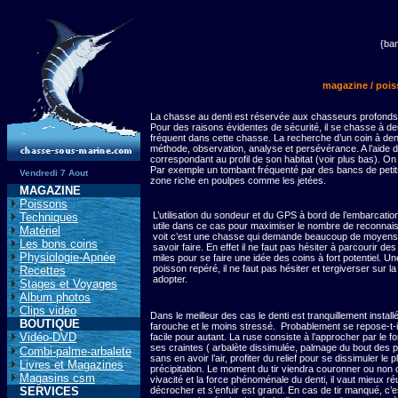
{ba
magazine
/ pois
La chasse au denti est réservée aux chasseurs profonds, 
Pour des raisons évidentes de sécurité, il se chasse à de
fréquent dans cette chasse. La recherche d’un coin à dent
méthode, observation, analyse et persévérance. A l’aide 
correspondant au profil de son habitat (voir plus bas). On 
Par exemple un tombant fréquenté par des bancs de petit
Vendredi 7 Aout
zone riche en poulpes comme les jetées.
MAGAZINE
Poissons
L’utilisation du sondeur et du GPS à bord de l’embarcatio
Techniques
utile dans ce cas pour maximiser le nombre de reconnai
Matériel
voit c’est une chasse qui demande beaucoup de moyens 
Les bons coins
savoir faire. En effet il ne faut pas hésiter à parcourir de
Physiologie-Apnée
miles pour se faire une idée des coins à fort potentiel. Une
poisson repéré, il ne faut pas hésiter et tergiverser sur la
Recettes
adopter.
Stages et Voyages
Album photos
Clips vidéo
Dans le meilleur des cas le denti est tranquillement installé
BOUTIQUE
farouche et le moins stressé.
Probablement se repose-t-il
Vidéo-DVD
facile pour autant. La ruse consiste à l’approcher par le f
ses craintes ( arbalète dissimulée, palmage du bout des p
Combi-palme-arbalete
sans en avoir l’air, profiter du relief pour se dissimuler le 
Livres et Magazines
précipitation. Le moment du tir viendra couronner ou non 
Magasins csm
vivacité et la force phénoménale du denti, il vaut mieux réus
SERVICES
décrocher et s’enfuir est grand. En cas de tir manqué, c’e