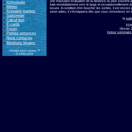
une mauvaise évaluation de la distance ou plus souvent à la
Ichtyologie
fuite immédiatement vers le large et exceptionnellement d
Météo
issues. A condition d’en boucher les sorties, il est encor
Annuaire marées
sinon adieu, il s’échappera dès que vous remonterez en 
Saisonnier
la
suit
Calcul lest
E-cards
ED
Forum
(février 
[
retour sommaire
Petites annonces
Nous contacter
Mentions légales
chasse sous-marine ™
© 1999-2005