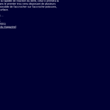
 rapidité de réaction du denti, celui-ci prendra la
ans le premier trou venu disposant de plusieurs
e possible de l’accrocher sur l’accroche-poissons,
surface.
e
...
K
2001)
 du magazine
]