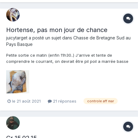
Hortense, pas mon jour de chance
juicytarget
a posté un sujet dans
Chasse de Bretagne Sud au
Pays Basque
Petite sortie ce matin (enfin 11h30..) J'arrive et tente de
comprendre le courrant, on devrait être pil poil a marrée basse
et ca envoie des 3m du bord, avec une inversion au fond très
très violente. Entre chaque apnée sur 10m min, je me fais
déporter a au moins 30/40cm/s 😬 Visi a environ...
le 21 août 2021
21 réponses
controle aff mar
Cr 15.02.15