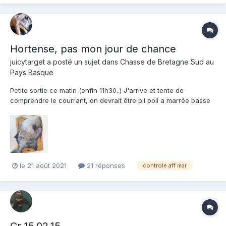
Hortense, pas mon jour de chance
juicytarget
a posté un sujet dans
Chasse de Bretagne Sud au
Pays Basque
Petite sortie ce matin (enfin 11h30..) J'arrive et tente de
comprendre le courrant, on devrait être pil poil a marrée basse
et ca envoie des 3m du bord, avec une inversion au fond très
très violente. Entre chaque apnée sur 10m min, je me fais
déporter a au moins 30/40cm/s 😬 Visi a environ...
le 21 août 2021
21 réponses
controle aff mar
Cr 15.02.15