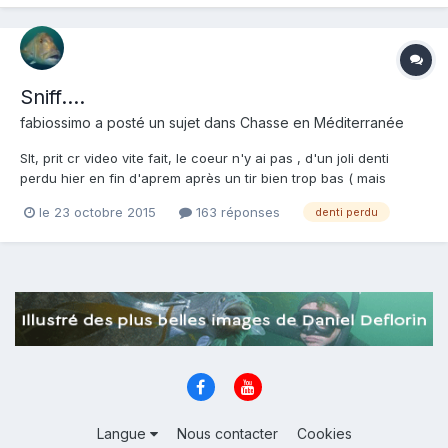
Sniff….
fabiossimo
a posté un sujet dans
Chasse en Méditerranée
Slt, prit cr video vite fait, le coeur n'y ai pas , d'un joli denti
perdu hier en fin d'aprem après un tir bien trop bas ( mais
pourquoi donc????) et surtout le fait d'avoir sous-estimé ce
le 23 octobre 2015
163 réponses
denti perdu
poisson le croyant fait alors que le bougre était juste blessé… a
voir en hd https://www.youtube.com/w...
Langue
Nous contacter
Cookies