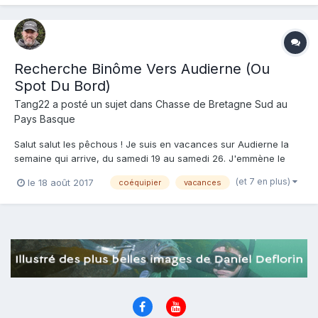
Recherche Binôme Vers Audierne (Ou
Spot Du Bord)
Tang22
a posté un sujet dans
Chasse de Bretagne Sud au
Pays Basque
Salut salut les pêchous ! Je suis en vacances sur Audierne la
semaine qui arrive, du samedi 19 au samedi 26. J'emmène le
matos de plongée avec moi. Je recherche un binôme, ou au pire
(et 7 en plus)
le 18 août 2017
coéquipier
vacances
un petit spot pour faire une belle sortie du bord en solo. Je
chasse depuis un moment vers St-Malo, avan...