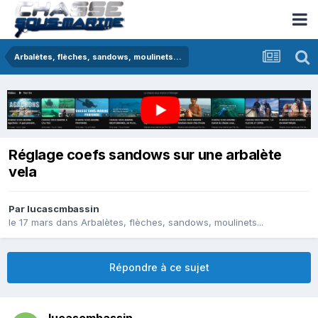
Arbalètes, flèches, sandows, moulinets...
Réglage coefs sandows sur une arbalète
vela
Par
lucascmbassin
le 17 mars
dans
Arbalètes, flèches, sandows, moulinets...
Répondre à ce sujet