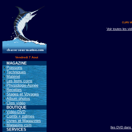
clips v
Voir toutes les v
Vendredi 7 Aout
MAGAZINE
Poissons
Techniques
Matériel
Les bons coins
Physiologie-Apnée
Recettes
Stages et Voyages
Album photos
Clips vidéo
BOUTIQUE
Vidéo-DVD
Combi + palmes
Livres et Magazines
Magasins csm
[
les DVD dans 
SERVICES