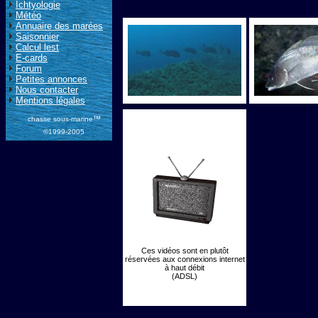
Ichtyologie
Météo
Annuaire des marées
Saisonnier
Calcul lest
E-cards
Forum
Petites annonces
Nous contacter
Mentions légales
™
chasse sous-marine
©1999-2005
Ces vidéos sont en plutôt
réservées aux connexions internet
à haut débit
(ADSL)