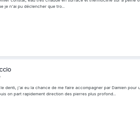
Premier constat, eau très chaude en surface et thermocline sur à peine 6
ue je n'ai pu déclencher que tro...
ccio
e
le denti, j'ai eu la chance de me faire accompagner par Damien pour u
is on part rapidement direction des pierres plus profond...