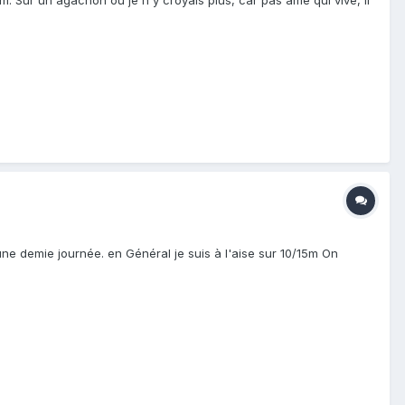
m. Sur un agachon où je n'y croyais plus, car pas âme qui vive, il
ne demie journée. en Général je suis à l'aise sur 10/15m On