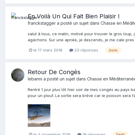
En Voilà Un Qui Fait Bien Plaisir !
franckstagger
a posté un sujet dans
Chasse en Médit
salut à tous, ce matin, motivé pour trouver le gros loup
agachons. Sur une apnée, je descends, je me cale pres d'u
le 17 mars 2018
23 réponses
Denti
Retour De Congés
lebanni
a posté un sujet dans
Chasse en Méditerrané
Rentré 1 jour plus tôt hier soir de mes congés au pays ba
pour un plouf. La sortie sera brève car le poisson sera f
le 3 novembre 2016
18 réponses
Denti