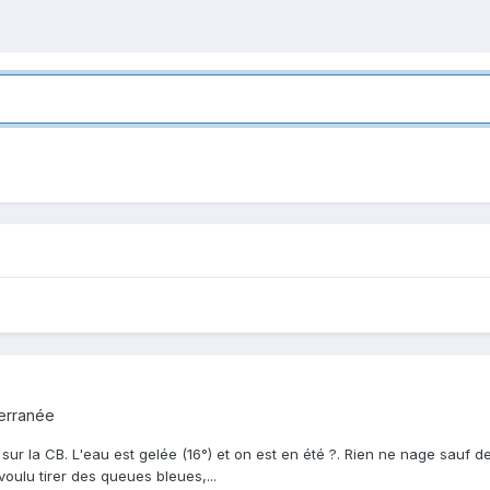
erranée
sur la CB. L'eau est gelée (16°) et on est en été ?. Rien ne nage sauf de
voulu tirer des queues bleues,...