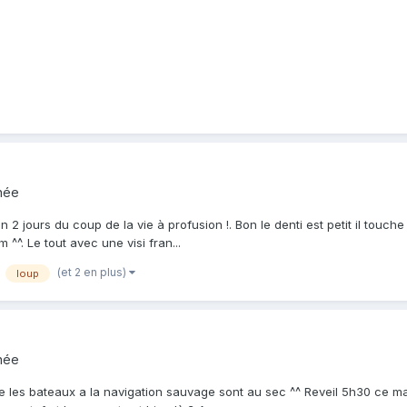
née
 jours du coup de la vie à profusion !. Bon le denti est petit il touche a 
m ^^. Le tout avec une visi fran...
(et 2 en plus)
loup
née
e les bateaux a la navigation sauvage sont au sec ^^ Reveil 5h30 ce mat