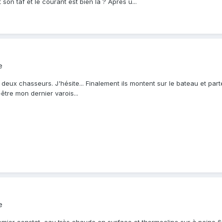
on taf et le courant est bien là ? Apres u...
e
t deux chasseurs. J'hésite... Finalement ils montent sur le bateau et par
être mon dernier varois...
e