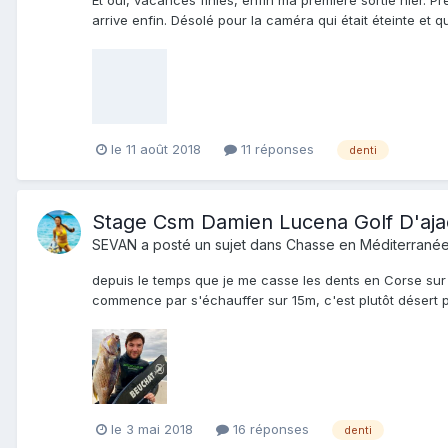
Et oui, vacances finies, enfin ma première sortie hier. 
arrive enfin. Désolé pour la caméra qui était éteinte et q
le 11 août 2018
11 réponses
denti
Stage Csm Damien Lucena Golf D'aja
SEVAN
a posté un sujet dans
Chasse en Méditerrané
depuis le temps que je me casse les dents en Corse sur 
commence par s'échauffer sur 15m, c'est plutôt désert pu
le 3 mai 2018
16 réponses
denti