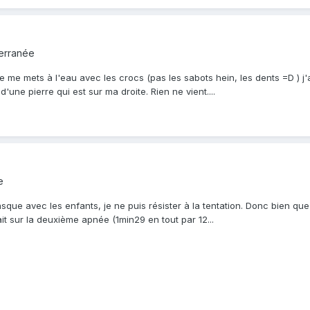
erranée
, je me mets à l'eau avec les crocs (pas les sabots hein, les dents =D )
ne pierre qui est sur ma droite. Rien ne vient....
e
sque avec les enfants, je ne puis résister à la tentation. Donc bien qu
ait sur la deuxième apnée (1min29 en tout par 12...