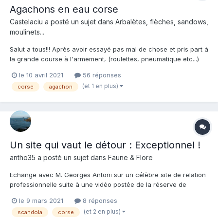
Agachons en eau corse
Castelaciu
a posté un sujet dans
Arbalètes, flèches, sandows,
moulinets...
Salut a tous!!! Après avoir essayé pas mal de chose et pris part à
la grande course à l'armement, (roulettes, pneumatique etc...)
j'en suis au stade où j'aimerais être conseillé sur un nouveau
le 10 avril 2021
56 réponses
fusil 😅. A présent je recherche une arbalète entre 110 et 130 en
(et 1 en plus)
corse
agachon
simple sandow et tête fermée et gros...
Un site qui vaut le détour : Exceptionnel !
antho35
a posté un sujet dans
Faune & Flore
Echange avec M. Georges Antoni sur un célèbre site de relation
professionnelle suite à une vidéo postée de la réserve de
Scandola en Corse. Ce M. me conseille d'aller voir ce site :
le 9 mars 2021
8 réponses
https://www.kallistaria.com/sous-la-surface Vous y trouverez
(et 2 en plus)
scandola
corse
des vidéos exceptionnelles de la faune et flore sous...