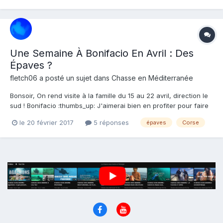
Une Semaine À Bonifacio En Avril : Des
Épaves ?
fletch06
a posté un sujet dans
Chasse en Méditerranée
Bonsoir, On rend visite à la famille du 15 au 22 avril, direction le
sud ! Bonifacio :thumbs_up: J'aimerai bien en profiter pour faire
une explo sur épave, savez-vous s'il y en a dans ses environ ?
le 20 février 2017
5 réponses
épaves
Corse
Vers -35/40m max. Merci ^_^