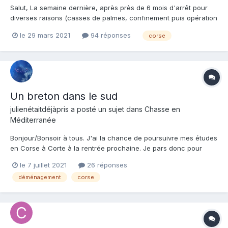
Salut, La semaine dernière, après près de 6 mois d'arrêt pour
diverses raisons (casses de palmes, confinement puis opération
des dents de sagesse avec communication entre bouche et
le 29 mars 2021
94 réponses
corse
sinus), le stomato m'a autorisé à reprendre un peu la CSM "en
faisant très attention". OK, j'y vais ce week-end....
Un breton dans le sud
julienétaitdéjàpris
a posté un sujet dans
Chasse en
Méditerranée
Bonjour/Bonsoir à tous. J'ai la chance de poursuivre mes études
en Corse à Corte à la rentrée prochaine. Je pars donc pour
environ deux ans là-bas et aurais besoin de renseignement. -
le 7 juillet 2021
26 réponses
Déjà les logements, si vous avez des infos, des bon plans, des
déménagement
corse
connaissances dans le milieux je suis prene...