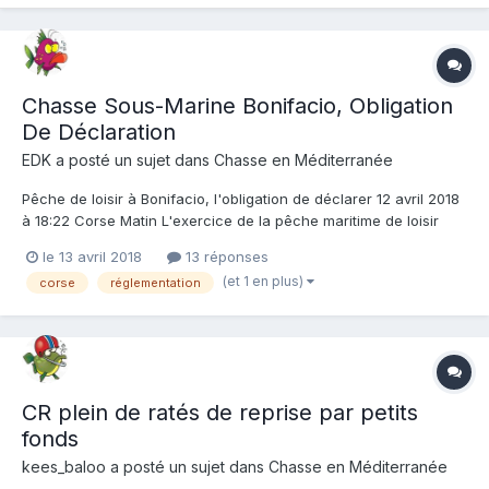
Chasse Sous-Marine Bonifacio, Obligation
De Déclaration
EDK
a posté un sujet dans
Chasse en Méditerranée
Pêche de loisir à Bonifacio, l'obligation de déclarer 12 avril 2018
à 18:22 Corse Matin L'exercice de la pêche maritime de loisir
dans la réserve naturelle des Bouches de Bonifacio (RNBB) est
le 13 avril 2018
13 réponses
réglementé par l'arrêté préfectoral n° R20-2018-03-02-001 du 2
(et 1 en plus)
corse
réglementation
mars 2018. Le dispositif mis en place p...
CR plein de ratés de reprise par petits
fonds
kees_baloo
a posté un sujet dans
Chasse en Méditerranée