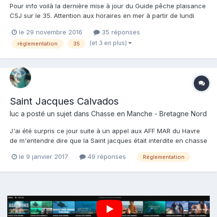
Pour info voilà la dernière mise à jour du Guide pêche plaisance
CSJ sur le 35. Attention aux horaires en mer à partir de lundi
5/12. A noter aussi l'info officielle ULAM 35. Encore un peu
le 29 novembre 2016
35 réponses
fouillis, mais tout y est...
(et 3 en plus)
règlementation
35
Saint Jacques Calvados
luc
a posté un sujet dans
Chasse en Manche - Bretagne Nord
J'ai été surpris ce jour suite à un appel aux AFF MAR du Havre
de m'entendre dire que la Saint jacques était interdite en chasse
sous marine sur le Calvados . Mon interlocuteur super sympa
le 9 janvier 2017
49 réponses
Réglementation
m'indiquait que je n'étais pas le premier à appeler et qu'il était
fort embarrassé de devoir nous faire cet...