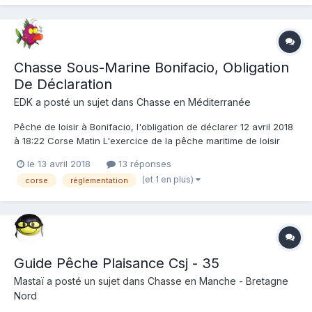
Chasse Sous-Marine Bonifacio, Obligation
De Déclaration
EDK
a posté un sujet dans
Chasse en Méditerranée
Pêche de loisir à Bonifacio, l'obligation de déclarer 12 avril 2018
à 18:22 Corse Matin L'exercice de la pêche maritime de loisir
dans la réserve naturelle des Bouches de Bonifacio (RNBB) est
le 13 avril 2018
13 réponses
réglementé par l'arrêté préfectoral n° R20-2018-03-02-001 du 2
(et 1 en plus)
corse
réglementation
mars 2018. Le dispositif mis en place p...
Guide Pêche Plaisance Csj - 35
Mastaï
a posté un sujet dans
Chasse en Manche - Bretagne
Nord