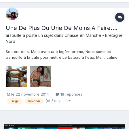
Une De Plus Ou Une De Moins À Faire....
arsouille
a posté un sujet dans
Chasse en Manche - Bretagne
Nord
Secteur de st Malo avec une légère brume, Nous sommes
tranquille à la cale pour mettre Le bateau à l'eau. Mer , calme,
pas de vent , des goélands....... Dire qu'on pourrait être dans une
tour du neuf trois, mais non........ On peche; on peche, on peche.
On n'a pas pu mettre la palme en dessous.....
le 22 novembre 2014
18 réponses
(et 2 en plus)
Gege
lapinou