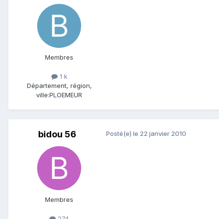
Membres
1 k
Département, région,
ville:
PLOEMEUR
bidou 56
Posté(e)
le 22 janvier 2010
Membres
274