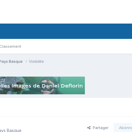
Classement
 Pays Basque
Visibilite
Partager
Abonn
ays Basque