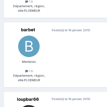
1 k
Département, région,
ville:
PLOEMEUR
barbet
Posté(e)
le 16 janvier 2010
Membres
1 k
Département, région,
ville:
PLOEMEUR
loupbar66
Posté(e)
le 16 janvier 2010