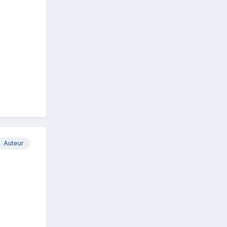
Auteur