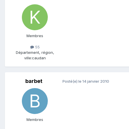
Membres
55
Département, région,
ville:
caudan
barbet
Posté(e)
le 14 janvier 2010
Membres