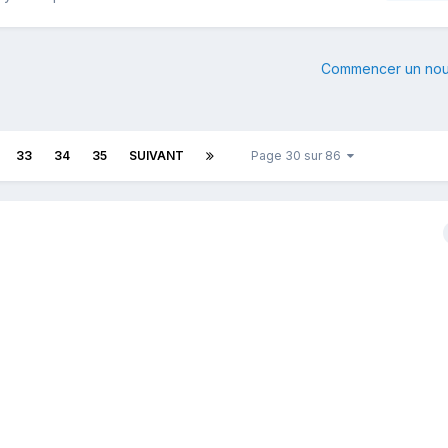
Commencer un nou
33
34
35
SUIVANT
Page 30 sur 86