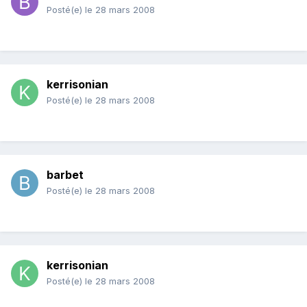
Posté(e)
le 28 mars 2008
kerrisonian
Posté(e)
le 28 mars 2008
barbet
Posté(e)
le 28 mars 2008
kerrisonian
Posté(e)
le 28 mars 2008