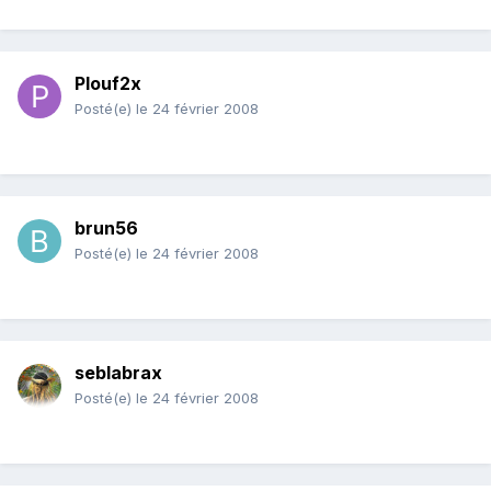
Plouf2x
Posté(e)
le 24 février 2008
brun56
Posté(e)
le 24 février 2008
seblabrax
Posté(e)
le 24 février 2008