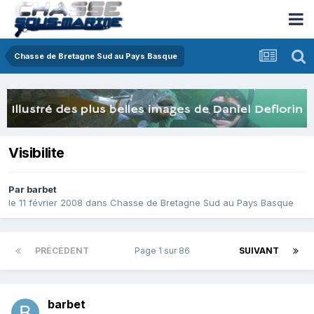
Chasse de Bretagne Sud au Pays Basque
Visibilite
Par
barbet
le 11 février 2008
dans
Chasse de Bretagne Sud au Pays Basque
PRÉCÉDENT
Page 1 sur 86
SUIVANT
barbet