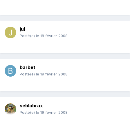
jul
Posté(e)
le 18 février 2008
barbet
Posté(e)
le 19 février 2008
seblabrax
Posté(e)
le 19 février 2008