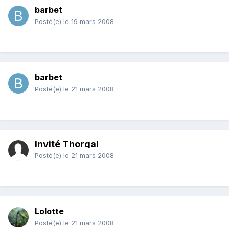
barbet
Posté(e)
le 19 mars 2008
barbet
Posté(e)
le 21 mars 2008
Invité Thorgal
Posté(e)
le 21 mars 2008
Lolotte
Posté(e)
le 21 mars 2008