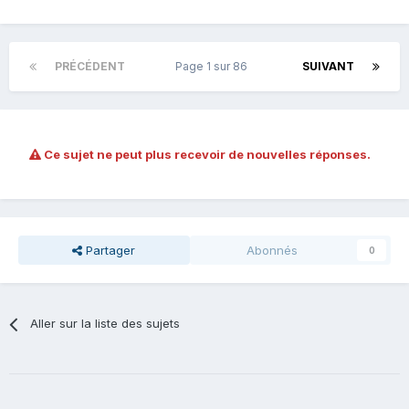
PRÉCÉDENT
Page 1 sur 86
SUIVANT
Ce sujet ne peut plus recevoir de nouvelles réponses.
Partager
Abonnés
0
Aller sur la liste des sujets