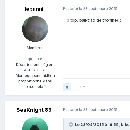
lebanni
Posté(e)
le 28 septembre 2015
Tip top, ball-trap de thonines :)
Membres
3.3 k
Département, région,
ville:
ISTRES...
Mon équipement:
Bien
proportionné dans
l'ensemble^^
Citer
SeaKnight 83
Posté(e)
le 28 septembre 2015
Le 28/09/2015 à 16:55, Niko 8