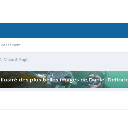
Classement
Cr Video St Raph