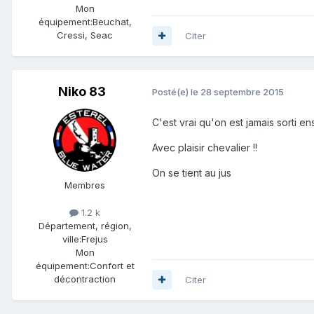
Mon
équipement:
Beuchat,
Cressi, Seac
Citer
Niko 83
Posté(e)
le 28 septembre 2015
C'est vrai qu'on est jamais sorti e
Avec plaisir chevalier !!
On se tient au jus
Membres
1.2 k
Département, région,
ville:
Frejus
Mon
équipement:
Confort et
décontraction
Citer