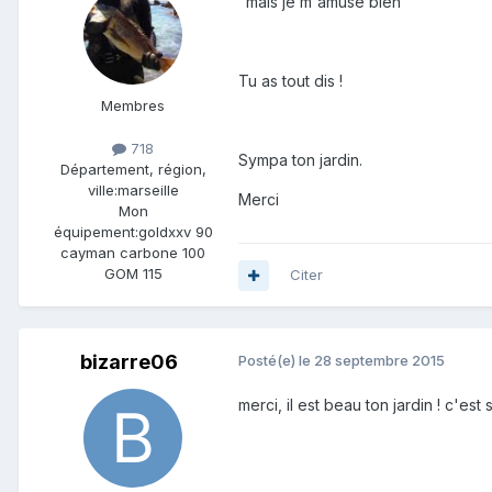
"mais je m'amuse bien"
Tu as tout dis !
Membres
718
Sympa ton jardin.
Département, région,
ville:
marseille
Merci
Mon
équipement:
goldxxv 90
cayman carbone 100
GOM 115
Citer
bizarre06
Posté(e)
le 28 septembre 2015
merci, il est beau ton jardin ! c'es