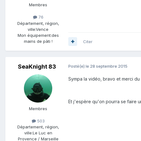
Membres
76
Département, région,
ville:
Vence
Mon équipement:
des
mains de pàti !
Citer
SeaKnight 83
Posté(e)
le 28 septembre 2015
Sympa la vidéo, bravo et merci du 
Et j'espère qu'on pourra se faire une
Membres
503
Département, région,
ville:
Le Luc en
Provence / Marseille