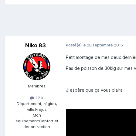
Niko 83
Posté(e)
le 28 septembre 2015
Petit montage de mes deux dernière
Pas de poisson de 30klg sur mes v
Membres
J'espère que ça vous plaira.
1.2 k
Département, région,
ville:
Frejus
Mon
équipement:
Confort et
décontraction