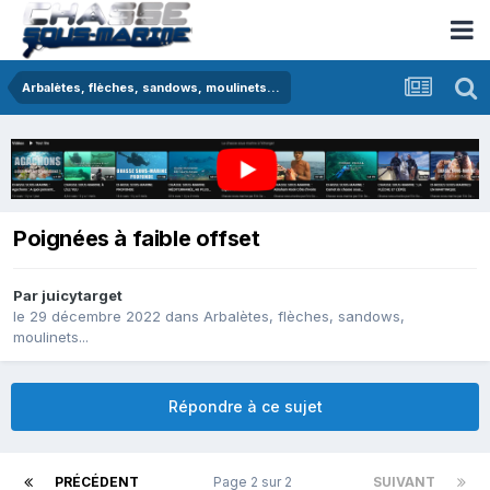
Arbalètes, flèches, sandows, moulinets...
Poignées à faible offset
Par
juicytarget
le 29 décembre 2022
dans
Arbalètes, flèches, sandows,
moulinets...
Répondre à ce sujet
PRÉCÉDENT
Page 2 sur 2
SUIVANT