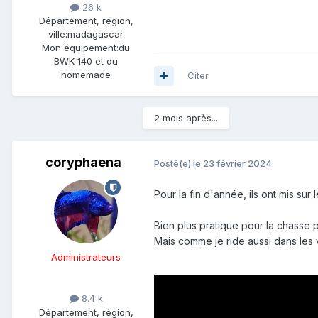
26 k
Département, région,
ville:
madagascar
Mon équipement:
du
BWK 140 et du
homemade
Citer
2 mois après...
coryphaena
Posté(e)
le 23 février 2024
Pour la fin d'année, ils ont mis s
Bien plus pratique pour la chasse 
Mais comme je ride aussi dans les va
Administrateurs
8.4 k
Département, région,