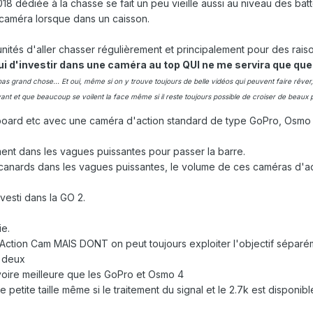
 dédiée à la chasse se fait un peu vieille aussi au niveau des batt
a caméra lorsque dans un caisson.
nités d'aller chasser régulièrement et principalement pour des ra
ui d'investir dans une caméra au top QUI ne me servira que que
s grand chose... Et oui, même si on y trouve toujours de belle vidéos qui peuvent faire rêver,
ant et que beaucoup se voilent la face même si il reste toujours possible de croiser de beaux poi
dyboard etc avec une caméra d'action standard de type GoPro, Osm
ent dans les vagues puissantes pour passer la barre.
s canards dans les vagues puissantes, le volume de ces caméras d'ac
vesti dans la GO 2.
ie.
t Action Cam MAIS DONT on peut toujours exploiter l'objectif séparé
r deux
 voire meilleure que les GoPro et Osmo 4
 petite taille même si le traitement du signal et le 2.7k est disponib