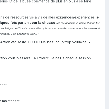
eries. Et de la buée commence de plus en plus à se faire
isons de ressources vis à vis de mes exigences/expériences
je
lques fois par an pour la chasse
(ça me dégoute un peu à chaque fois
 en Afrique de l'Ouest comme ailleurs, la ressource à bien chuter à tous les niveaux et
ssons.... qui cachent le vide... )
o Action etc. reste TOUJOURS beaucoup trop volumineux.
tion vous blessera ''au mieux'' le nez à chaque session.
ment.
le maintenant.