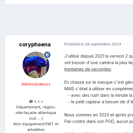
coryphaena
Posté(e)
le 26 septembre 2023
J'utilise depuis 2021 la version 2 
ont besoin d'une caméra la plus l
trentaines de secondes
.
En chasse sur le masque c'est génia
Administrateurs
MAIS c'était à utiliser en complém
-
avec des rush dans la minute la
8.4 k
- le petit capteur a besoin de d'é
Département, région,
ville:
façade atlantique
Nous sommes en 2023 et après pres
sud ... :)
Par-contre dans son POD, aucun pr
Mon équipement:
PMT et
arbalètes