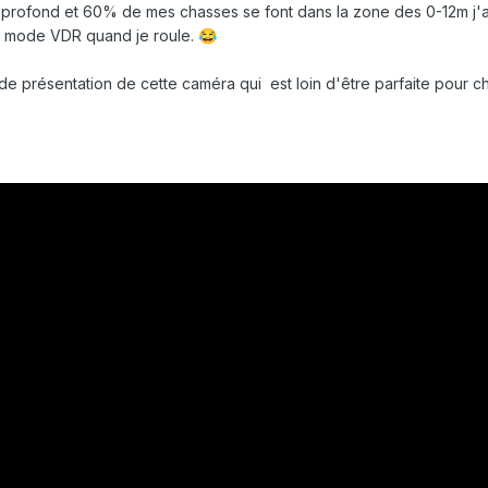
rofond et 60% de mes chasses se font dans la zone des 0-12m j'ai 
en mode VDR quand je roule.
😂
e présentation de cette caméra qui est loin d'être parfaite pour c