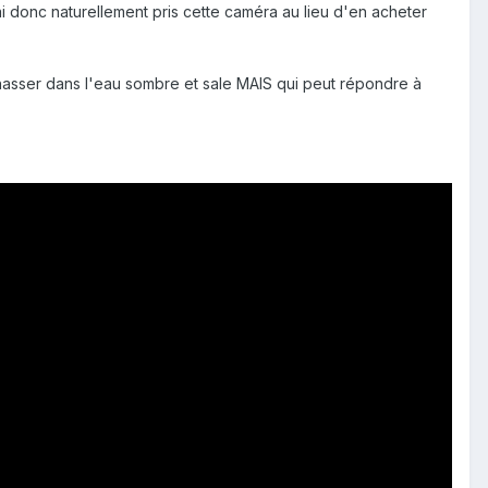
donc naturellement pris cette caméra au lieu d'en acheter
hasser dans l'eau sombre et sale MAIS qui peut répondre à