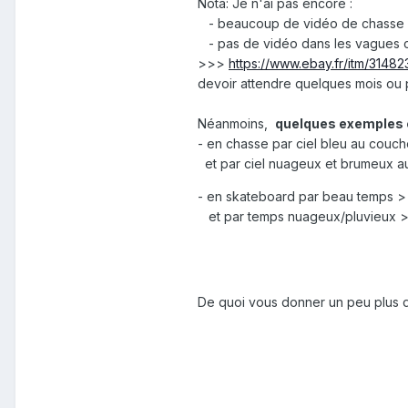
Nota: Je n'ai pas encore
:
-
beaucoup de vidéo de chasse car
- pas de vidéo dans les vagues car
>>>
https://www.ebay.fr/itm/3148
devoir attendre quelques mois ou p
Néanmoins,
quelques exemples 
- en chasse par ciel bleu au couc
et par ciel nuageux et brumeux a
- en skateboard par beau temps 
et par temps nuageux/pluvieux
De quoi vous donner un peu plus d'