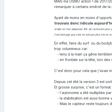
MAIS ma OSMO action 1 de 2017/2018
remarquer à certains endroit de l
Ayant de moins en moins d'opportu
trouvais donc ridicule aujourd'h
d'aller en mer dépenser 90l de carburant pour pa
il est domage que cela ne soit pas plus mis en av
En effet, faire du surf ou du bo
trop volumineux car:
- tenu à la main ça gêne terriblem
- en frontale sur la tête, lors de
C'est donc pour cela que j'avais in
Depuis cet été la version 3 est sort
Et grosse surprise, c'est un forma
- l'autonomie a été multipliée pa
- la stabilisation est aussi bonne
- Mais le capteur reste toujours de