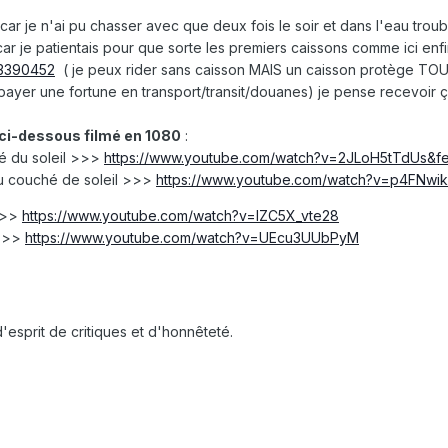
 je n'ai pu chasser avec que deux fois le soir et dans l'eau troub
 je patientais pour que sorte les premiers caissons comme ici enf
23390452
( je peux rider sans caisson MAIS un caisson protège TOUT
ayer une fortune en transport/transit/douanes) je pense recevoir ç
ci-dessous filmé en 1080
:
hé du soleil >>>
https://www.youtube.com/watch?v=2JLoH5tTdUs&fe
u couché de soleil >>>
https://www.youtube.com/watch?v=p4FNwi
>>>
https://www.youtube.com/watch?v=IZC5X_vte28
 >>>
https://www.youtube.com/watch?v=UEcu3UUbPyM
esprit de critiques et d'honnêteté.