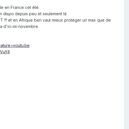
le en France cet été.
in dispo depuis peu et seulement là
 !!! et en Afrique ben vaut mieux protéger un max que de
a d'ici mi-novembre.
ature=youtu.be
kVuY4