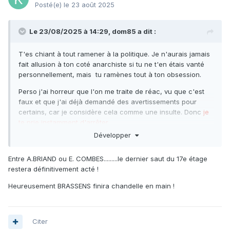
Posté(e)
le 23 août 2025
Le 23/08/2025 à 14:29,
dom85
a dit :
T'es chiant à tout ramener à la politique. Je n'aurais jamais
fait allusion à ton coté anarchiste si tu ne t'en étais vanté
personnellement, mais tu ramènes tout à ton obsession.
Perso j'ai horreur que l'on me traite de réac, vu que c'est
faux et que j'ai déjà demandé des avertissements pour
certains, car je considère cela comme une insulte. Donc
je
te prie instamment d'arrêter.
Développer
Cela t'énerve peut être, mais celui qui veut me classer, a
peu de chance d'y parvenir.
Entre A.BRIAND ou E. COMBES.........le dernier saut du 17e étage
Je fais parti des gens bien éduqué, et je ne traite personne
restera définitivement acté !
de con, même sous entendu, sauf Kai qui revendique lui
Heureusement BRASSENS finira chandelle en main !
même l'honorabilité du titre. Je ne compare jamais ma bite
non plus et ne reprends que la vulgarité des autres.
Ce forum n'est pas à but politique ni un défouloir, ni un
Citer
concours d'absurdités.