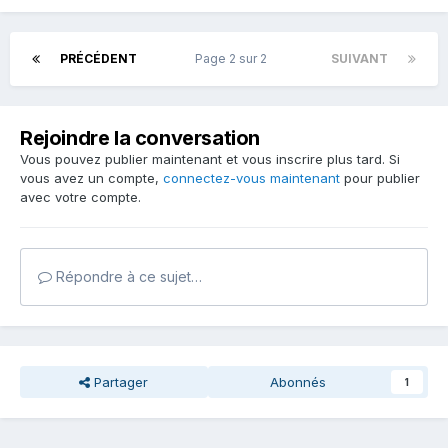
Que tu ne sois pas capable d'estimer un poids on s'en
contrefiche, que tu compares du saut en longueur et des
PRÉCÉDENT
Page 2 sur 2
SUIVANT
mesures de poissons est déjà stupide, mais que tu te
places en redresseur de tords avec force insinuations,
insultes, et grossièretés, ne fait pas partie de la bienséance
de ce forum.
Rejoindre la conversation
Vous pouvez publier maintenant et vous inscrire plus tard. Si
vous avez un compte,
connectez-vous maintenant
pour publier
PS: pour ton instruction, c'est Fernand Pelloutier, figure de
avec votre compte.
proue de l' anarchie, qui a lancé monsieur Briand en
politique. Et même si c'est énervant, mais la phrase est bien
d'Aristide Briand sur le vote à gauche.
Répondre à ce sujet…
Partager
Abonnés
1