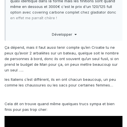
quasi identique dans la forme mais les finitions sont quand
même en dessous et 3000€ c'est le prix d'un 120/125 full
option avec covering carbone complet chez gladiator donc
en effet me parraît chère !
Développer
On est très loin des flingues croate chez les italiens je
préfère quand même les monocoques en carbone les bois
Ça dépend, mais il faut aussi tenir compte qu’en Croatie tu ne
ils mettent jamais beaucoup de taff dedans j'ai
peux qu’avoir 2 arbalètes sur un bateau, quelque soit le nombre
l'impression....
de personnes à bord, donc ils ont souvent qu’un seul fusil, si on
prend le budget de Man pour ça, on peux mettre beaucoup sur
un seul …..
les Italiens c’est différent, ils en ont chacun beaucoup, un peu
comme les chaussures ou les sacs pour certaines femmes…
Cela dit on trouve quand même quelques trucs sympa et bien
finis pour pas trop cher: