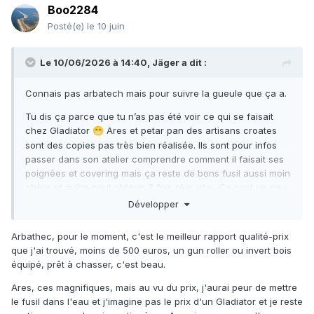
Boo2284
Posté(e)
le 10 juin
Le 10/06/2026 à 14:40,
Jäger
a dit :
Connais pas arbatech mais pour suivre la gueule que ça a.
Tu dis ça parce que tu n’as pas été voir ce qui se faisait
chez Gladiator
Ares et petar pan des artisans croates
😁
sont des copies pas très bien réalisée. Ils sont pour infos
passer dans son atelier comprendre comment il faisait ses
poignées et covering mais ça reste de bons fusil aussi moin
chère et qu’on peut obtenir 3 fois plus vite…Ce sont un peu
les carl’s gun d’alemanni le niveau de réalisation d’un fusil
Développer
sans les avoir en main ça reste compliqué à estimer.
Concernant les croate en terme de finition triton c’est
Arbathec, pour le moment, c'est le meilleur rapport qualité-prix
sûrement ce qu’il y a de pire….
que j'ai trouvé, moins de 500 euros, un gun roller ou invert bois
équipé, prêt à chasser, c'est beau.
Pour ceux qui veulent de vraies infos ou occasion sur des
fusil croate il existe le forum podvodni.
Ares, ces magnifiques, mais au vu du prix, j'aurai peur de mettre
le fusil dans l'eau et j'imagine pas le prix d'un Gladiator et je reste