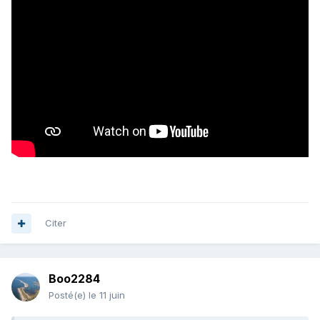
Citer
Boo2284
Posté(e)
le 11 juin