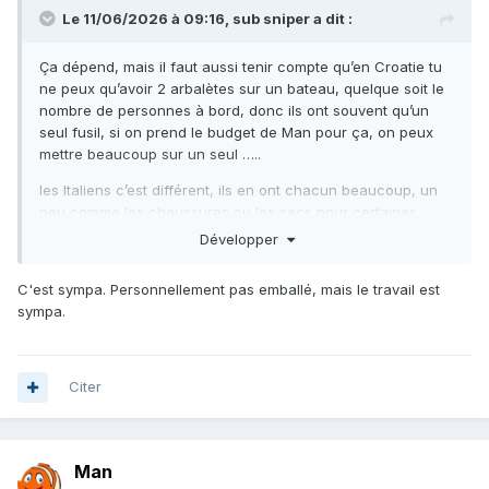
Le 11/06/2026 à 09:16,
sub sniper
a dit :
Ça dépend, mais il faut aussi tenir compte qu’en Croatie tu
ne peux qu’avoir 2 arbalètes sur un bateau, quelque soit le
nombre de personnes à bord, donc ils ont souvent qu’un
seul fusil, si on prend le budget de Man pour ça, on peux
mettre beaucoup sur un seul …..
les Italiens c’est différent, ils en ont chacun beaucoup, un
peu comme les chaussures ou les sacs pour certaines
femmes…
Développer
C'est sympa. Personnellement pas emballé, mais le travail est
Cela dit on trouve quand même quelques trucs sympa et
sympa.
bien finis pour pas trop cher:
Citer
Man