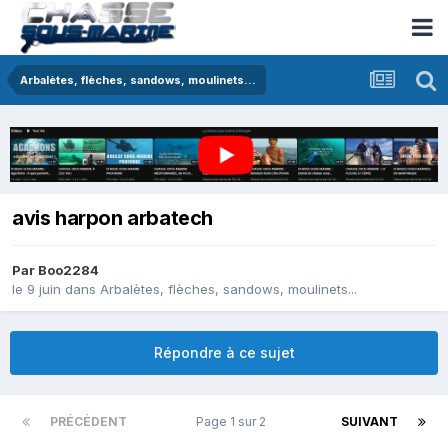
Arbalètes, flèches, sandows, moulinets...
avis harpon arbatech
Par
Boo2284
le 9 juin
dans
Arbalètes, flèches, sandows, moulinets...
Répondre à ce sujet
PRÉCÉDENT
Page 1 sur 2
SUIVANT