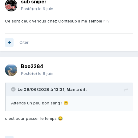
sub sniper
Posté(e)
le 9 juin
Ce sont ceux vendus chez Contesub il me semble !?!?
Citer
Boo2284
Posté(e)
le 9 juin
Le 09/06/2026 à 13:31,
Man
a dit :
Attends un peu bon sang !
😁
c'est pour passer le temps
😂