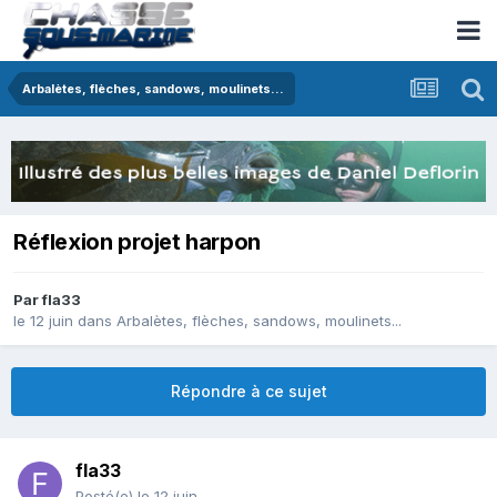
Arbalètes, flèches, sandows, moulinets...
Réflexion projet harpon
Par
fla33
le 12 juin
dans
Arbalètes, flèches, sandows, moulinets...
Répondre à ce sujet
fla33
Posté(e)
le 12 juin