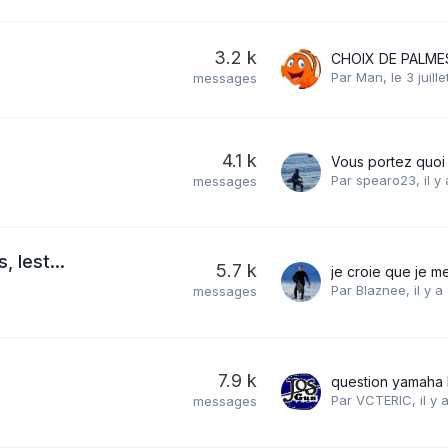
3.2 k
CHOIX DE PALM
Par
Man
,
le 3 juille
messages
4.1 k
Par
spearo23
,
il y
messages
 lest...
5.7 k
Par
Blaznee
,
il y 
messages
7.9 k
question yamaha
Par
VCTERIC
,
il y
messages