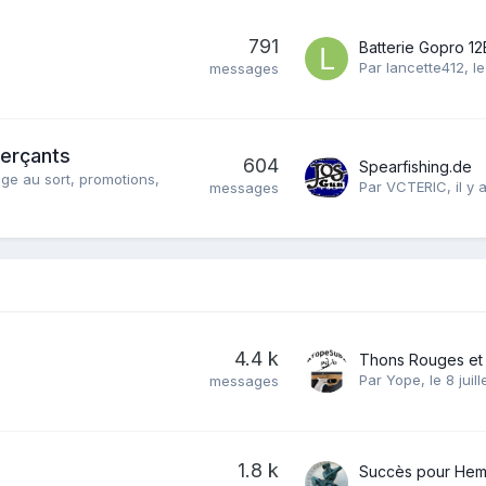
791
Par
lancette412
,
le
messages
merçants
604
Spearfishing.de
ge au sort, promotions,
Par
VCTERIC
,
il y
messages
4.4 k
Par
Yope
,
le 8 juill
messages
1.8 k
Succès pour Hem