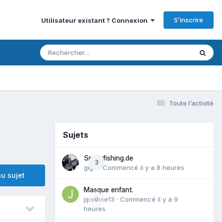
S’inscrire
Utilisateur existant ? Connexion
Toute l’activité
Sujets
Spearfishing.de
3
gigo
· Commencé
il y a 8 heures
u sujet
Masque enfant.
jipeeme13
0
· Commencé
il y a 9
heures