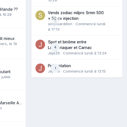
Irlande ??
Vends zodiac milpro Srmn 500
à 16:28
+ 50 cv injection
0
simpleardillon
· Commencé
lundi
à 17:13
 dit mieux
Spot et binôme entre
mers
,
le 19
4
Locmariaquer et Carnac
Jéjé29
· Commencé
lundi à 13:24
Présentation
1
Jéjé29
· Commencé
lundi à 13:15
butant
 juillet
Stage de CSM à Marseille Aout/Septembre 2026
in