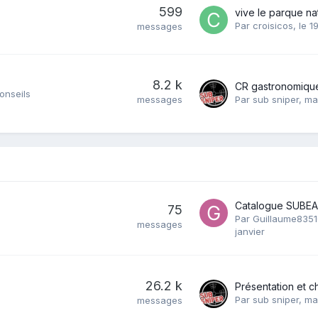
599
Par
croisicos
,
le 19
messages
8.2 k
CR gastronomique
onseils
messages
Par
sub sniper
,
ma
Catalogue SUBEA
75
Par
Guillaume8351
messages
janvier
.
26.2 k
Par
sub sniper
,
ma
messages