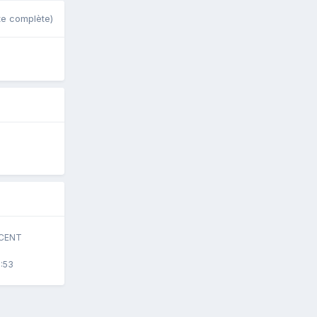
ste complète)
ÉCENT
9:53