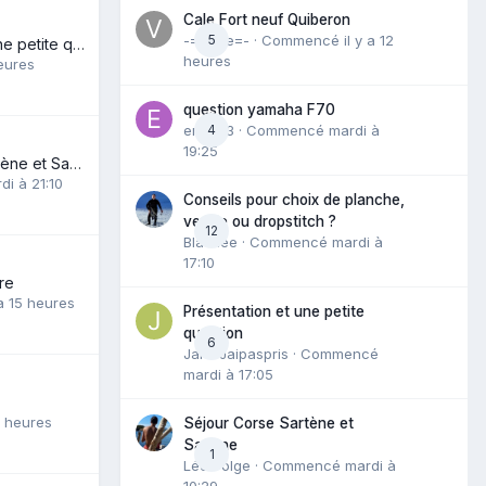
Cale Fort neuf Quiberon
-=vince=-
5
· Commencé
il y a 12
Présentation et une petite question
heures
heures
question yamaha F70
enzo23
4
· Commencé
mardi à
19:25
Séjour Corse Sartène et Sagone
di à 21:10
Conseils pour choix de planche,
vessie ou dropstitch ?
12
Blaznee
· Commencé
mardi à
17:10
re
 a 15 heures
Présentation et une petite
question
6
JaivuJaipaspris
· Commencé
mardi à 17:05
 5 heures
Séjour Corse Sartène et
Sagone
1
Léo Polge
· Commencé
mardi à
10:29