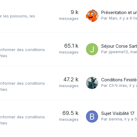
9 k
r les poissons, les
Par
Man
,
il y a 6 
messages
65.1 k
informer des conditions
Par
jipeeme13
,
mar
messages
ties
47.2 k
Conditions Finistè
informer des conditions
Par
Ch'ti max
,
il y
messages
ties
69.5 k
Sujet Visibilité 17
informer des conditions
Par
benma
,
il y a
messages
ties