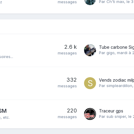
Par
Ch'ti max
,
le 3 
messages
if
2.6 k
Par
gigo
,
mardi à 
messages
ires...
332
Par
simpleardillon
messages
220
CSM
Traceur gps
Par
sub sniper
,
le 
messages
, etc.