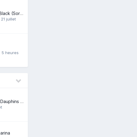
Batterie Gopro 12Black (Sortie Longue)
 21 juillet
 a 5 heures
Thons Rouges et Dauphins Communs
et
arina