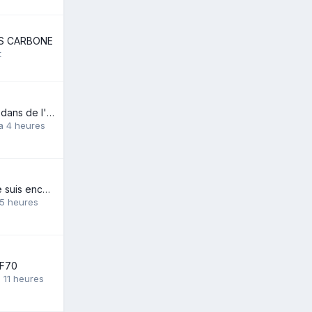
ES CARBONE
t
Vous portez quoi dans de l'eau à 28C?
 a 4 heures
je croie que je me suis encore fait avoir avec c4 ....?
a 5 heures
 F70
 a 11 heures