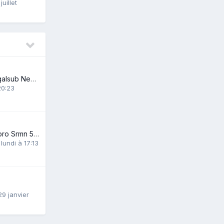
juillet
Tube carbone Sigalsub Nemesis 136
20:23
Vends zodiac milpro Srmn 500 + 50 cv injection
,
lundi à 17:13
29 janvier