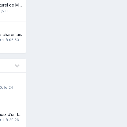
vive le parque naturel de Marseille................
 juin
 charentais
rdi à 06:53
0
,
le 24
Présentation et choix d’un fusil polyvalent
rdi à 20:26