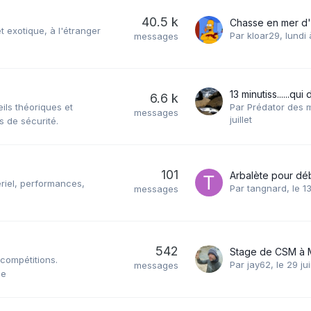
40.5 k
Chasse en mer d'
t exotique, à l'étranger
Par
kloar29
,
lundi 
messages
13 minutiss......qui
6.6 k
ils théoriques et
Par
Prédator des 
messages
juillet
 de sécurité.
101
Arbalète pour dé
tériel, performances,
Par
tangnard
,
le 13
messages
542
compétitions.
Par
jay62
,
le 29 ju
messages
ée