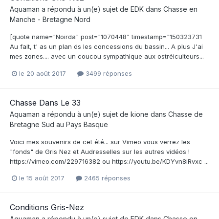
Aquaman
a répondu à un(e) sujet de
EDK
dans
Chasse en
Manche - Bretagne Nord
[quote name="Noirda" post="1070448" timestamp="150323731
Au fait, t' as un plan ds les concessions du bassin... A plus J'ai
mes zones.... avec un coucou sympathique aux ostréiculteurs...
le 20 août 2017
3499 réponses
Chasse Dans Le 33
Aquaman
a répondu à un(e) sujet de
kione
dans
Chasse de
Bretagne Sud au Pays Basque
Voici mes souvenirs de cet été... sur Vimeo vous verrez les
"fonds" de Gris Nez et Audresselles sur les autres vidéos !
https://vimeo.com/229716382 ou https://youtu.be/KDYvn8iRvxc ...
le 15 août 2017
2465 réponses
Conditions Gris-Nez
Aquaman
a répondu à un(e) sujet de
EDK
dans
Chasse en