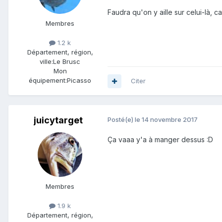
Faudra qu'on y aille sur celui-là, ca 
Membres
1.2 k
Département, région,
ville:
Le Brusc
Mon
équipement:
Picasso
Citer
juicytarget
Posté(e)
le 14 novembre 2017
Ça vaaa y'a à manger dessus :D
Membres
1.9 k
Département, région,