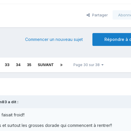
Partager
Abonn
Commencer un nouveau sujet
Répondre à c
33
34
35
SUIVANT
Page 30 sur 38
83 a dit :
aisait froid!!
as et surtout les grosses dorade qui commencent à rentrer!!