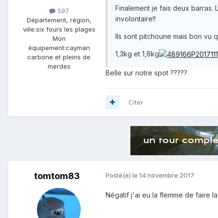
Finalement je fais deux barras. L
597
involontaire!!
Département, région,
ville:
six fours les plages
Ils sont pitchoune mais bon vu q
Mon
équipement:
cayman
1,3kg et 1,8kg
carbone et pleins de
merdes
Belle sur notre spot ?????
Citer
tomtom83
Posté(e)
le 14 novembre 2017
Négatif j'ai eu la flemme de faire la