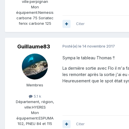
ville:
perpignan
Mon
équipement:
Nemesis
carbone 75 Soriatec
fenix carbone 125
Citer
Guillaume83
Posté(e)
le 14 novembre 2017
Sympa le tableau Thomas !!
La dernière sortie avec Flo il m'a
les remonter après la sortie j'ai e
Heureusement que le spot était sy
Membres
5.1 k
Département, région,
ville:
HYERES
Mon
équipement:
ESPUMA
102, PNEU 84 et 115
Citer