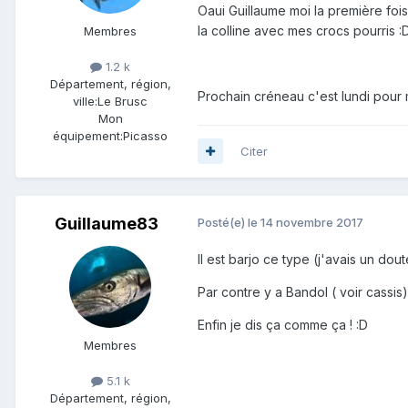
Oaui Guillaume moi la première fois 
la colline avec mes crocs pourris :
Membres
1.2 k
Département, région,
Prochain créneau c'est lundi pour m
ville:
Le Brusc
Mon
équipement:
Picasso
Citer
Guillaume83
Posté(e)
le 14 novembre 2017
Il est barjo ce type (j'avais un dou
Par contre y a Bandol ( voir cassis)
Enfin je dis ça comme ça ! :D
Membres
5.1 k
Département, région,