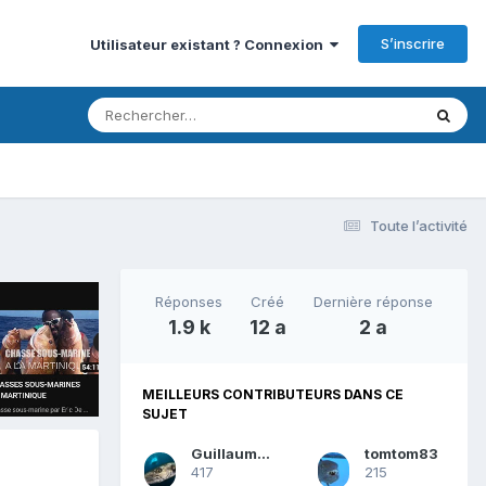
S’inscrire
Utilisateur existant ? Connexion
Toute l’activité
Réponses
Créé
Dernière réponse
1.9 k
12 a
2 a
MEILLEURS CONTRIBUTEURS DANS CE
SUJET
Guillaume83
tomtom83
417
215