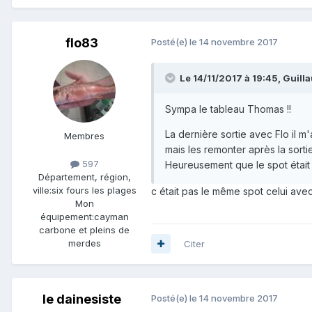
flo83
Posté(e)
le 14 novembre 2017
Le 14/11/2017 à 19:45, Guilla
Sympa le tableau Thomas !!
La dernière sortie avec Flo il 
Membres
mais les remonter après la sorti
597
Heureusement que le spot était 
Département, région,
ville:
six fours les plages
c était pas le même spot celui ave
Mon
équipement:
cayman
carbone et pleins de
merdes
Citer
le dainesiste
Posté(e)
le 14 novembre 2017