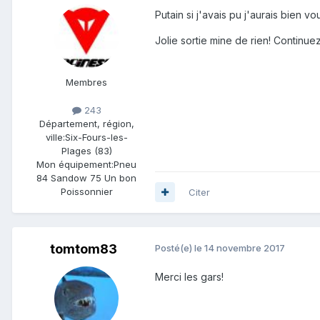
Putain si j'avais pu j'aurais bien vo
Jolie sortie mine de rien! Continue
Membres
243
Département, région,
ville:
Six-Fours-les-
Plages (83)
Mon équipement:
Pneu
84 Sandow 75 Un bon
Poissonnier
Citer
tomtom83
Posté(e)
le 14 novembre 2017
Merci les gars!