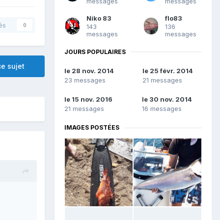
messages
messages
Niko 83
flo83
és
0
143
136
messages
messages
JOURS POPULAIRES
e sujet
le 28 nov. 2014
le 25 févr. 2014
23 messages
21 messages
le 15 nov. 2016
le 30 nov. 2014
21 messages
16 messages
IMAGES POSTÉES