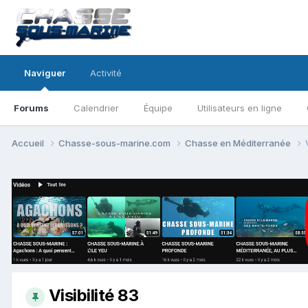
Naviguer
Activité
Forums
Calendrier
Équipe
Utilisateurs en ligne
Accueil
Chasse-sous-marine.com
Chasse en Méditerranée
Visibilité 83