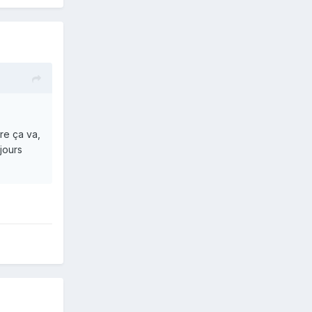
re ça va,
jours