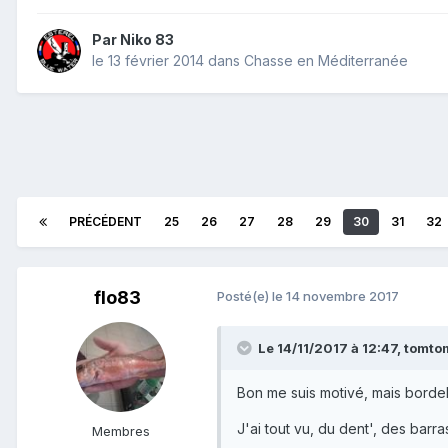
Par
Niko 83
le 13 février 2014
dans
Chasse en Méditerranée
PRÉCÉDENT
25
26
27
28
29
30
31
32
flo83
Posté(e)
le 14 novembre 2017
Le 14/11/2017 à 12:47, tomtom
Bon me suis motivé, mais bordel f
J'ai tout vu, du dent', des barr
Membres