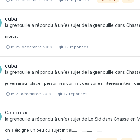
cuba
la grenouille
a répondu à un(e) sujet de
la grenouille
dans
Chasse
merci .
le 22 décembre 2019
12 réponses
cuba
la grenouille
a répondu à un(e) sujet de
la grenouille
dans
Chasse
je verrai sur place . personnes connait des zones intéressantes , car l
le 21 décembre 2019
12 réponses
Cap roux
la grenouille
a répondu à un(e) sujet de
Le Sid
dans
Chasse en M
on s éloigne un peu du sujet initial................................