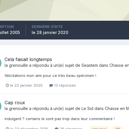
RIPTION
DERNIÈRE VISITE
juillet 2005
le 28 janvier 2020
Cela faisait longtemps
la grenouille
a répondu à un(e) sujet de
Seastem
dans
Chasse en
félicitations mon ami pour ce très beau spécimen !
le 22 janvier 2020
13 réponses
Cap roux
la grenouille
a répondu à un(e) sujet de
Le Sid
dans
Chasse en M
indulgent ? certains le sont pas trop dans leur commentaire !
le 23 décembre 2019
26 réponses
cap roux
06