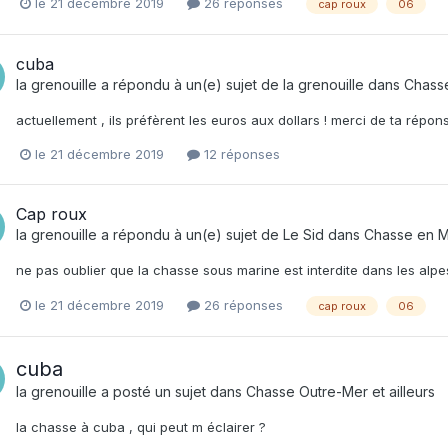
le 21 décembre 2019
26 réponses
cap roux
06
cuba
la grenouille
a répondu à un(e) sujet de
la grenouille
dans
Chasse
actuellement , ils préfèrent les euros aux dollars ! merci de ta répons
le 21 décembre 2019
12 réponses
Cap roux
la grenouille
a répondu à un(e) sujet de
Le Sid
dans
Chasse en M
ne pas oublier que la chasse sous marine est interdite dans les alpe
le 21 décembre 2019
26 réponses
cap roux
06
cuba
la grenouille
a posté un sujet dans
Chasse Outre-Mer et ailleurs
la chasse à cuba , qui peut m éclairer ?