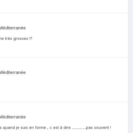
Méditerranée
me très grosses !?
Méditerranée
Méditerranée
d je suis en forme , c est à dire ................pas souvent !