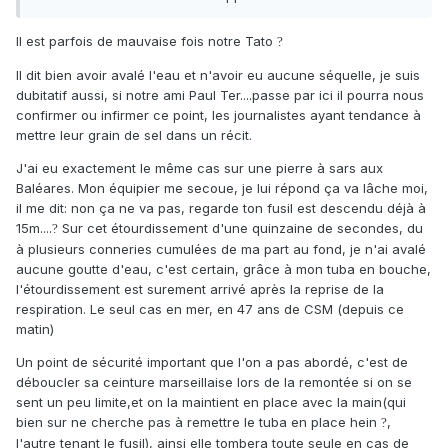
1- L'eau n'est pas entrée dans les poumons... sinon il
Il est parfois de mauvaise fois notre Tato
?
n'aurait pas fini la partie de pêche sur le bateau mais à
l'hosto (au mieux)
Il dit bien avoir avalé l'eau et n'avoir eu aucune séquelle, je suis
dubitatif aussi, si notre ami Paul Ter....passe par ici il pourra nous
2- Son coéquipier qui a toute de suite pigé le malaise...
confirmer ou infirmer ce point, les journalistes ayant tendance à
mettre leur grain de sel dans un récit.
J'ai eu exactement le même cas sur une pierre à sars aux
Baléares. Mon équipier me secoue, je lui répond ça va lâche moi,
il me dit: non ça ne va pas, regarde ton fusil est descendu déjà à
15m....
Sur cet étourdissement d'une quinzaine de secondes, du
?
à plusieurs conneries cumulées de ma part au fond, je n'ai avalé
aucune goutte d'eau, c'est certain, grâce à mon tuba en bouche,
l'étourdissement est surement arrivé après la reprise de la
respiration. Le seul cas en mer, en 47 ans de CSM (depuis ce
matin)
Un point de sécurité important que l'on a pas abordé, c'est de
déboucler sa ceinture marseillaise lors de la remontée si on se
sent un peu limite,et on la maintient en place avec la main(qui
bien sur ne cherche pas à remettre le tuba en place hein
,
?
l'autre tenant le fusil), ainsi elle tombera toute seule en cas de