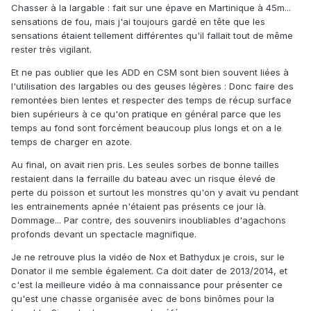
Chasser à la largable : fait sur une épave en Martinique à 45m...
sensations de fou, mais j'ai toujours gardé en tête que les
sensations étaient tellement différentes qu'il fallait tout de même
rester très vigilant.
Et ne pas oublier que les ADD en CSM sont bien souvent liées à
l'utilisation des largables ou des geuses légères : Donc faire des
remontées bien lentes et respecter des temps de récup surface
bien supérieurs à ce qu'on pratique en général
parce que les
temps au fond sont forcément beaucoup plus longs et on a le
temps de charger en azote.
Au final, on avait rien pris. Les seules sorbes de bonne tailles
restaient dans la ferraille du bateau avec un risque élevé de
perte du poisson et surtout les monstres qu'on y avait vu pendant
les entrainements apnée n'étaient pas présents ce jour là.
Dommage... Par contre, des souvenirs inoubliables d'agachons
profonds devant un spectacle magnifique.
Je ne retrouve plus la vidéo de Nox et Bathydux je crois, sur le
Donator il me semble également. Ca doit dater de 2013/2014, et
c'est la meilleure vidéo à ma connaissance pour présenter ce
qu'est une chasse organisée avec de bons binômes pour la