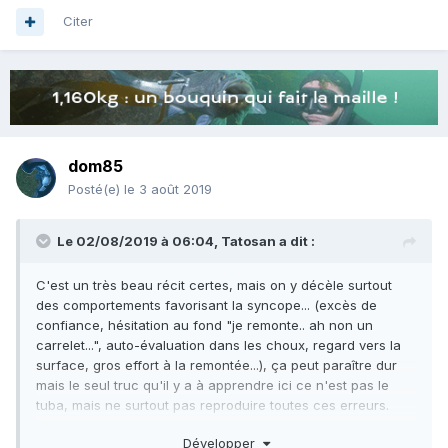
Citer
dom85
Posté(e)
le 3 août 2019
Le 02/08/2019 à 06:04,
Tatosan
a dit :
C'est un très beau récit certes, mais on y décèle surtout
des comportements favorisant la syncope... (excès de
confiance, hésitation au fond "je remonte.. ah non un
carrelet...", auto-évaluation dans les choux, regard vers la
surface, gros effort à la remontée...), ça peut paraître dur
mais le seul truc qu'il y a à apprendre ici ce n'est pas le
tuba, mais ne surtout pas reproduire toutes ces erreurs.
Ce qui lui a sauvé la vie c'est
:
Développer