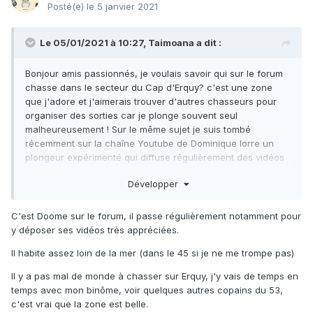
Posté(e)
le 5 janvier 2021
Le 05/01/2021 à 10:27,
Taimoana
a dit :
Bonjour amis passionnés, je voulais savoir qui sur le forum
chasse dans le secteur du Cap d'Erquy? c'est une zone
que j'adore et j'aimerais trouver d'autres chasseurs pour
organiser des sorties car je plonge souvent seul
malheureusement ! Sur le même sujet je suis tombé
récemment sur la chaîne Youtube de Dominique lorre un
plongeur expérimenté qui diffuse régulièrement des vidéos
très bien faite sur ses plongées secteur Erquy justement,
Développer
d'ailleurs si Dominique est sur ce forum ou si quelqu'un le
connais je serai ravie de faire sa connaissance, voilà le
message est passé, à bientôt dans la Manche j'espère
?
?
C'est Doome sur le forum, il passe régulièrement notamment pour
y déposer ses vidéos très appréciées.
Il habite assez loin de la mer (dans le 45 si je ne me trompe pas)
Il y a pas mal de monde à chasser sur Erquy, j'y vais de temps en
temps avec mon binôme, voir quelques autres copains du 53,
c'est vrai que la zone est belle.