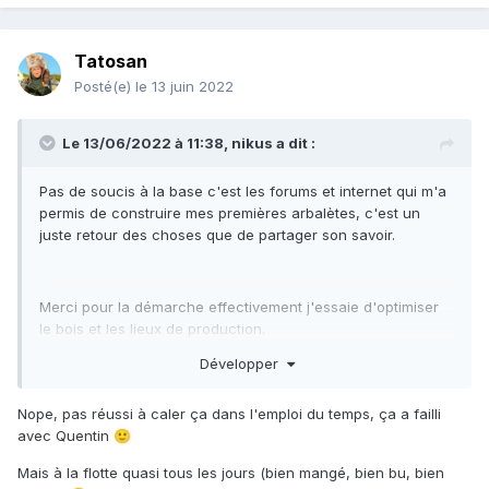
Tatosan
Posté(e)
le 13 juin 2022
Le 13/06/2022 à 11:38,
nikus
a dit :
Pas de soucis à la base c'est les forums et internet qui m'a
permis de construire mes premières arbalètes, c'est un
juste retour des choses que de partager son savoir.
Merci pour la démarche effectivement j'essaie d'optimiser
le bois et les lieux de production.
Tu as reussi à faire des chasses sur places ?
Développer
Pour les prochains qui passent sur la Martinique je suis tout
les vendredis apres midi chez
Madinina Plongée Services à
Nope, pas réussi à caler ça dans l'emploi du temps, ça a failli
Ducos
spécialiste de la chasse et apnée plongée.
avec Quentin
🙂
Mais à la flotte quasi tous les jours (bien mangé, bien bu, bien