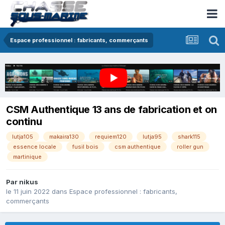
Espace professionnel : fabricants, commerçants
CSM Authentique 13 ans de fabrication et on
continu
lutja105
makaira130
requiem120
lutja95
shark115
essence locale
fusil bois
csm authentique
roller gun
martinique
Par
nikus
le 11 juin 2022
dans
Espace professionnel : fabricants,
commerçants