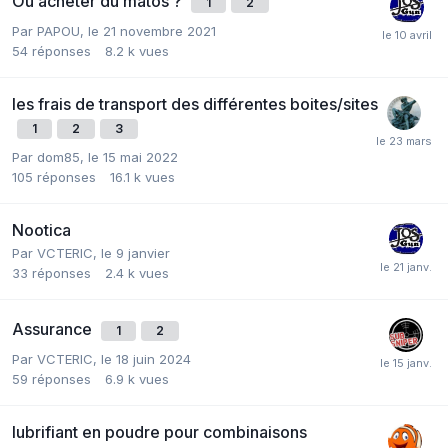
Où acheter du matos ?
1
2
Par
PAPOU
,
le 21 novembre 2021
54
réponses
8.2 k
vues
les frais de transport des différentes boites/sites
1
2
3
Par
dom85
,
le 15 mai 2022
105
réponses
16.1 k
vues
Nootica
Par
VCTERIC
,
le 9 janvier
33
réponses
2.4 k
vues
Assurance
1
2
Par
VCTERIC
,
le 18 juin 2024
59
réponses
6.9 k
vues
lubrifiant en poudre pour combinaisons