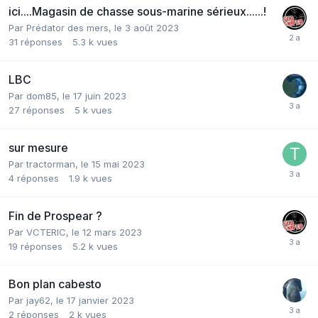
ici....Magasin de chasse sous-marine sérieux......!
Par
Prédator des mers
,
le 3 août 2023
31
réponses
5.3 k
vues
LBC
Par
dom85
,
le 17 juin 2023
27
réponses
5 k
vues
sur mesure
Par
tractorman
,
le 15 mai 2023
4
réponses
1.9 k
vues
Fin de Prospear ?
Par
VCTERIC
,
le 12 mars 2023
19
réponses
5.2 k
vues
Bon plan cabesto
Par
jay62
,
le 17 janvier 2023
2
réponses
2 k
vues