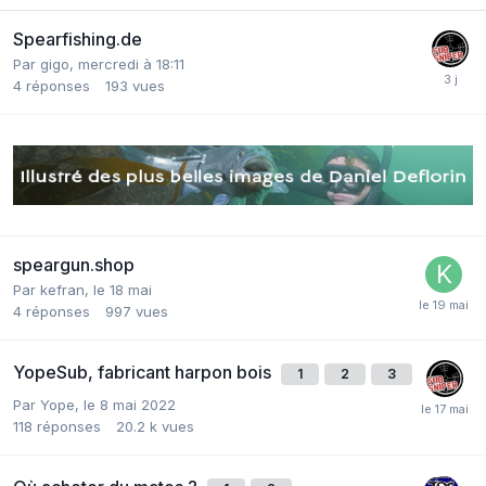
Spearfishing.de
Par
gigo
,
mercredi à 18:11
4
réponses
193
vues
speargun.shop
Par
kefran
,
le 18 mai
4
réponses
997
vues
YopeSub, fabricant harpon bois
1
2
3
Par
Yope
,
le 8 mai 2022
118
réponses
20.2 k
vues