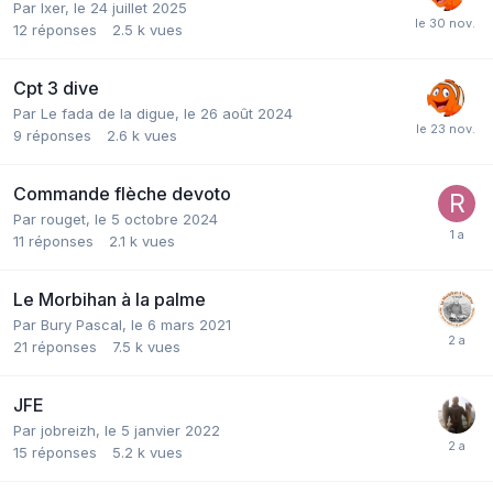
Par
Ixer
,
le 24 juillet 2025
12
réponses
2.5 k
vues
Cpt 3 dive
Par
Le fada de la digue
,
le 26 août 2024
9
réponses
2.6 k
vues
Commande flèche devoto
Par
rouget
,
le 5 octobre 2024
11
réponses
2.1 k
vues
Le Morbihan à la palme
Par
Bury Pascal
,
le 6 mars 2021
21
réponses
7.5 k
vues
JFE
Par
jobreizh
,
le 5 janvier 2022
15
réponses
5.2 k
vues