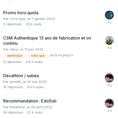
Promo hors quota
Par
Ch'ti max
,
le 7 janvier 2023
5
réponses
1.8 k
vues
CSM Authentique 13 ans de fabrication et on
continu
Par
nikus
,
le 11 juin 2022
(et 8 en plus)
martinique
roller gun
4
réponses
2.9 k
vues
Décathlon / subéa
Par
dom85
,
le 14 mai 2022
15
réponses
5.4 k
vues
Recommandation : EdoSub
Par
thearthur
,
le 26 avril 2022
14
réponses
3.1 k
vues