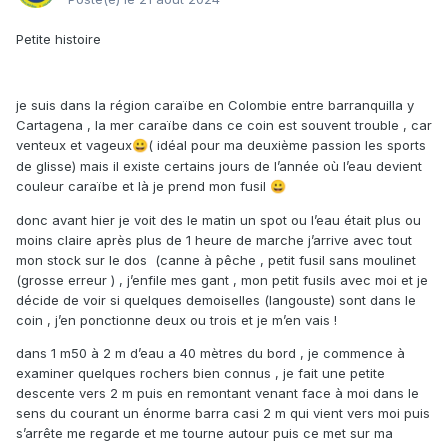
Petite histoire
je suis dans la région caraïbe en Colombie entre barranquilla y
Cartagena , la mer caraïbe dans ce coin est souvent trouble , car
venteux et vageux
( idéal pour ma deuxième passion les sports
😀
de glisse) mais il existe certains jours de l’année où l’eau devient
couleur caraïbe et là je prend mon fusil
😀
donc avant hier je voit des le matin un spot ou l’eau était plus ou
moins claire après plus de 1 heure de marche j’arrive avec tout
mon stock sur le dos (canne à pêche , petit fusil sans moulinet
(grosse erreur ) , j’enfile mes gant , mon petit fusils avec moi et je
décide de voir si quelques demoiselles (langouste) sont dans le
coin , j’en ponctionne deux ou trois et je m’en vais !
dans 1 m50 à 2 m d’eau a 40 mètres du bord , je commence à
examiner quelques rochers bien connus , je fait une petite
descente vers 2 m puis en remontant venant face à moi dans le
sens du courant un énorme barra casi 2 m qui vient vers moi puis
s’arrête me regarde et me tourne autour puis ce met sur ma