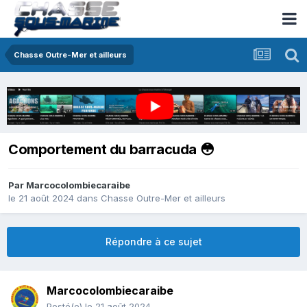
Chasse Outre-Mer et ailleurs
Comportement du barracuda 😳
Par
Marcocolombiecaraibe
le 21 août 2024
dans
Chasse Outre-Mer et ailleurs
Répondre à ce sujet
Marcocolombiecaraibe
Posté(e)
le 21 août 2024