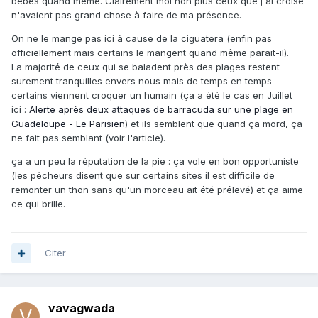
bébés quand même. Clairement moi non plus ceux que j'ai croisé
n'avaient pas grand chose à faire de ma présence.
On ne le mange pas ici à cause de la ciguatera (enfin pas
officiellement mais certains le mangent quand même parait-il).
La majorité de ceux qui se baladent près des plages restent
surement tranquilles envers nous mais de temps en temps
certains viennent croquer un humain (ça a été le cas en Juillet
ici
:
Alerte après deux attaques de barracuda sur une plage en
Guadeloupe - Le Parisien
) et ils semblent que quand ça mord, ça
ne fait pas semblant (voir l'article).
ça a un peu la réputation de la pie : ça vole en bon opportuniste
(les pêcheurs disent que sur certains sites il est difficile de
remonter un thon sans qu'un morceau ait été prélevé) et ça aime
ce qui brille.
Citer
vavagwada