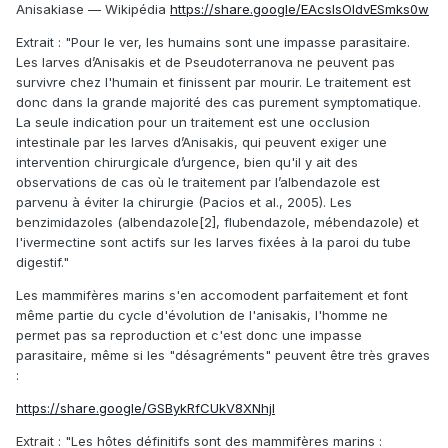
Anisakiase — Wikipédia
https://share.google/EAcslsOldvESmks0w
Extrait
: "Pour le ver, les humains sont une impasse parasitaire.
Les larves d’Anisakis et de Pseudoterranova ne peuvent pas
survivre chez l'humain et finissent par mourir. Le traitement est
donc dans la grande majorité des cas purement symptomatique.
La seule indication pour un traitement est une occlusion
intestinale par les larves d’Anisakis, qui peuvent exiger une
intervention chirurgicale d’urgence, bien qu'il y ait des
observations de cas où le traitement par l’albendazole est
parvenu à éviter la chirurgie (Pacios et al., 2005). Les
benzimidazoles (albendazole[2], flubendazole, mébendazole) et
l'ivermectine sont actifs sur les larves fixées à la paroi du tube
digestif."
Les mammifères marins s'en accomodent parfaitement et font
même partie du cycle d'évolution de l'anisakis, l'homme ne
permet pas sa reproduction et c'est donc une impasse
parasitaire, même si les "désagréments" peuvent être très graves
:
https://share.google/GSBykRfCUkV8XNhjI
Extrait
:
"Les hôtes définitifs sont des mammifères marins :