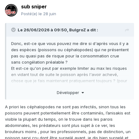
sub sniper
Posté(e)
le 28 juin
Le 26/06/2026 à 09:50,
BulgroZ
a dit :
Donc, est-ce que vous pouvez me dire si d'après vous il y a
des espèces (poissons ou céphalopodes) qui ne présentent
pas ou quasi pas de risque pour la consommation crue
sans congélation préalable ?
Et est-ce qu'on peut par exemple limiter au max les risques
en vidant tout de suite le poisson après l'avoir achevé,
chose que je fais maintenant pratiquement toujours ? (pour
éviter que les parasites ne migrent depuis l'estomac vers
Développer
les chairs)
Est ce qu'un bonne observation au moment de lever les
filets permet de vérifier l'absence de parasites ?
A priori les céphalopodes ne sont pas infectés, sinon tous les
poissons peuvent potentiellement être contaminés, l’anisakis est
visible la plupart du temps, on le trouve dans les parois
abdominales, les prédateurs sont plus sujet à ce ver, les
brouteurs moins , pour les professionnels, pas de distinction, un
poisson servi cru dont être surgelé avant, je dis bien surgelé et