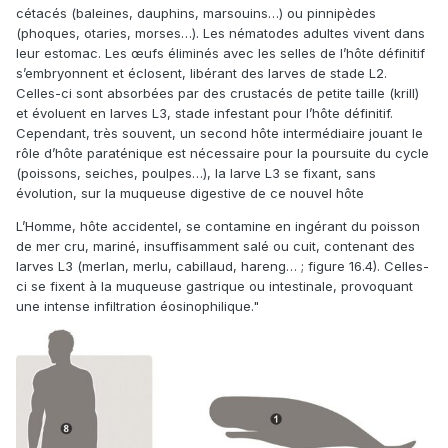
cétacés (baleines, dauphins, marsouins…) ou pinnipèdes
(phoques, otaries, morses…). Les nématodes adultes vivent dans
leur estomac. Les œufs éliminés avec les selles de l’hôte définitif
s’embryonnent et éclosent, libérant des larves de stade L2.
Celles-ci sont absorbées par des crustacés de petite taille (krill)
et évoluent en larves L3, stade infestant pour l’hôte définitif.
Cependant, très souvent, un second hôte intermédiaire jouant le
rôle d’hôte paraténique est nécessaire pour la poursuite du cycle
(poissons, seiches, poulpes…), la larve L3 se fixant, sans
évolution, sur la muqueuse digestive de ce nouvel hôte
L’Homme, hôte accidentel, se contamine en ingérant du poisson
de mer cru, mariné, insuffisamment salé ou cuit, contenant des
larves L3 (merlan, merlu, cabillaud, hareng… ; figure 16.4). Celles-
ci se fixent à la muqueuse gastrique ou intestinale, provoquant
une intense infiltration éosinophilique."