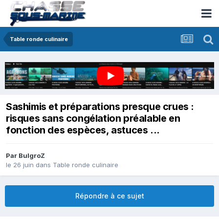
Table ronde culinaire
Sashimis et préparations presque crues :
risques sans congélation préalable en
fonction des espèces, astuces ...
Par
BulgroZ
le 26 juin
dans
Table ronde culinaire
Répondre à ce sujet