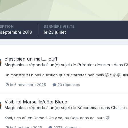
RIPTION
DERNIÈRE VISITE
8 septembre 2013
le 23 juillet
c'est bien un mal......ouff
Magbanks
a répondu à un(e) sujet de
Prédator des mers
dans
C
Un monstre !! Eh pas question que tu t'arrêtes non mais 🤣 !! 👍😁 Bie
le 6 novembre 2025
23 réponses
Visibilité Marseille/côte Bleue
Magbanks
a répondu à un(e) sujet de
Bécuneman
dans
Chasse 
Kool, t'es où en Corse ? On y va, au Cap, dans qq jours 😍
le 2 octobre 2025
9277 réponses