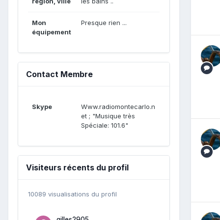
région, ville
les bains ..
Mon
Presque rien ...
équipement
Contact Membre
Skype
Www.radiomontecarlo.n
et ; "Musique très
Spéciale: 101.6"
Visiteurs récents du profil
10089 visualisations du profil
gilles2905