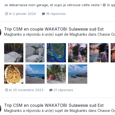
Je débarrasse mon garage, et oups je retrouve cette veste ! 😅 Si qq1
le 2 janvier 2024
16 réponses
Trip CSM en couple WAKATOBI Sulawesie sud Est
Magbanks
a répondu à un(e) sujet de
Magbanks
dans
Chasse Out
le 25 novembre 2023
21 réponses
Trip CSM en couple WAKATOBI Sulawesie sud Est
Magbanks
a répondu à un(e) sujet de
Magbanks
dans
Chasse Out