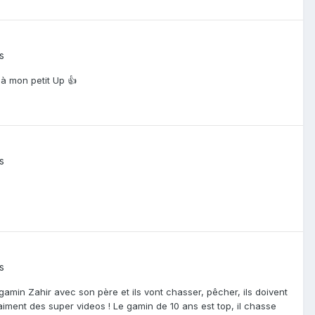
s
 à mon petit Up 👍
s
s
 gamin Zahir avec son père et ils vont chasser, pêcher, ils doivent
raiment des super videos ! Le gamin de 10 ans est top, il chasse