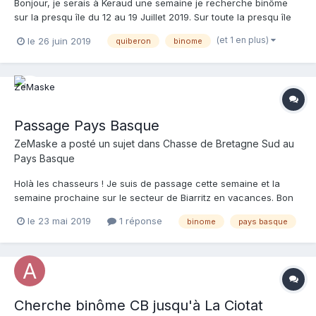
Bonjour, je serais à Keraud une semaine je recherche binôme
sur la presqu île du 12 au 19 Juillet 2019. Sur toute la presqu île
ou les îles. Je reste à peu de fond. Tél : 06 45 02 54 02.
(et 1 en plus)
le 26 juin 2019
quiberon
binome
Passage Pays Basque
ZeMaske
a posté un sujet dans
Chasse de Bretagne Sud au
Pays Basque
Holà les chasseurs ! Je suis de passage cette semaine et la
semaine prochaine sur le secteur de Biarritz en vacances. Bon
le temps n'est pas tout les jours au rendez vous, mais on va
le 23 mai 2019
1 réponse
binome
pays basque
faire avec ? Je débute en chasse sous marine et je me
demandais si il y avait des chasseurs aguerri su...
Cherche binôme CB jusqu'à La Ciotat