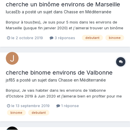
cherche un binôme environs de Marseille
lucasEb
a posté un sujet dans
Chasse en Méditerranée
Bonjour à tous(tes), Je suis pour 5 mois dans les environs de
Marseille (jusque fin janvier 2020) et j'aimerai trouver un binôme
pour pratiquer de la chasse sous marine le weekend et bien
le 2 octobre 2019
3 réponses
debutant
binome
entendu partager de bon moment dans dans l'eau, je débute
donc pour le moment je peux plonger dans les 8-10...
cherche binome environs de Valbonne
jsf85
a posté un sujet dans
Chasse en Méditerranée
Bonjour, Je vais habiter dans les environs de Valbonne
d’Octobre 2019 à Juin 2020 et j’aimerai bien en profiter pour me
remettre à la chasse sous-marine pendant cette période. Après
le 13 septembre 2019
1 réponse
quelques années de chasse sous-marine en Nouvelle Zélande
binome
debutant
et aux Bahamas, ça fait 4 ans que je n’ai pas prat...