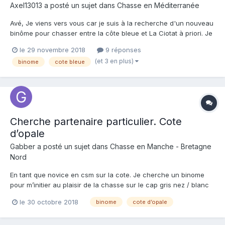
Axel13013
a posté un sujet dans
Chasse en Méditerranée
Avé, Je viens vers vous car je suis à la recherche d'un nouveau
binôme pour chasser entre la côte bleue et La Ciotat à priori. Je
suis basé sur Marseille. Niveau matériel, j'ai un kayak et un c15
le 29 novembre 2018
9 réponses
(de la poste) pour le trajet sur spot. J'ai aussi le permis bateau
(et 3 en plus)
binome
cote bleue
mais sans le bateau qui va...
Cherche partenaire particulier. Cote
d’opale
Gabber
a posté un sujet dans
Chasse en Manche - Bretagne
Nord
En tant que novice en csm sur la cote. Je cherche un binome
pour m’initier au plaisir de la chasse sur le cap gris nez / blanc
nez? Je suis deja en contact avec crany ?? Je sais pas si il y a
le 30 octobre 2018
binome
cote d’opale
beaucoup de fêlés pour chasser en ce moment dans les eaux
de la cote d’opale ?!