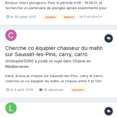
Bonjour chers plongeurs, Pour la période 9.08 - 19.08.21, je
recherche un partenaire de plongée apnée expérimenté pour
des plongées dans les zones côtières autour de Dinard. Je
(et 5 en plus)
le 28 juillet 2021
anglais
harpon
m'appelle André, j'ai 33 ans, je suis Allemand, parle anglais et
allemand, mais pas du tout le français. Je fais...
Cherche co équipier chasseur du matin
sur Sausset-les-Pins, carry, carro
christophe13360
a posté un sujet dans
Chasse en
Méditerranée
Salut, à tous je chasse sur Sausset-les-Pins, carry et carro,
cherche un co équipier du matin, je chasse entre 5 et 12m
environ. Christophe
le 3 août 2019
16 réponses
binome