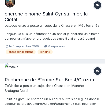
cherche binôme Saint Cyr sur mer, la
Ciotat
octopus enzo
a posté un sujet dans
Chasse en Méditerranée
Bonjour, Je suis un débutant de 46 ans et je cherche un binôme
qui pourrait m'apprendre quelques trucs !! J'ai chassé quand
j'étais beaucoup plus jeune, mais c'était il y a très longtemps...
le 4 septembre 2019
6 réponses
Je chasse seul et ce n'est pas le mieux, je sais, mais je n'ai pas
chasseur débutant
binôme
le choix pour l'instant. J'habit...
Recherche de Bînome Sur Brest/Crozon
ZeMaske
a posté un sujet dans
Chasse en Manche -
Bretagne Nord
Salut les gars, Je cherche un ou deux ou trois collègues dans le
secteur de Brest/Camaret/Crozon/Douarnenez etc.. pour aller