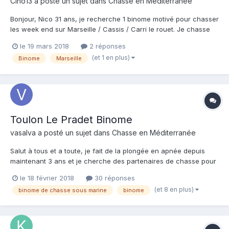
Cino13
a posté un sujet dans
Chasse en Méditerranée
Bonjour, Nico 31 ans, je recherche 1 binome motivé pour chasser
les week end sur Marseille / Cassis / Carri le rouet. Je chasse
entre 5 et 10m pour des apnees d'1 minute. A plouf!
le 19 mars 2018
2 réponses
(et 1 en plus)
Binome
Marseille
Toulon Le Pradet Binome
vasalva
a posté un sujet dans
Chasse en Méditerranée
Salut à tous et a toute, je fait de la plongée en apnée depuis
maintenant 3 ans et je cherche des partenaires de chasse pour
la période du 1er Septembre au 15 Septembre, je serais présent
le 18 février 2018
30 réponses
sur le camping l'Artaudois 529 Chemin de l'Artaude, 83220 Le
(et 8 en plus)
binome de chasse sous marine
binome
Pradet. Y a t'il des club dans le coin ?...