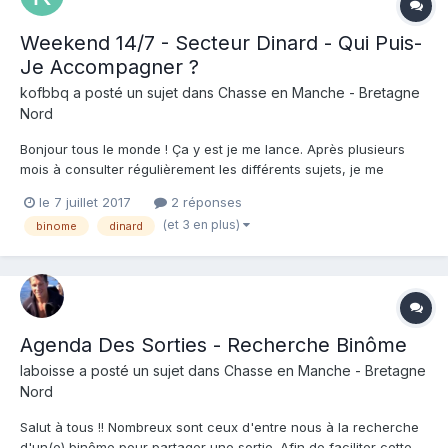
Weekend 14/7 - Secteur Dinard - Qui Puis-
Je Accompagner ?
kofbbq
a posté un sujet dans
Chasse en Manche - Bretagne
Nord
Bonjour tous le monde ! Ça y est je me lance. Après plusieurs
mois à consulter régulièrement les différents sujets, je me
décide à vous solliciter. Je serai sur Dinard du 14 au 17 juillet, et
le 7 juillet 2017
2 réponses
souhaiterai en profiter pour remettre les pieds dans l'eau. Je ne
(et 3 en plus)
binome
dinard
chasse pas encore, mais j'ai un niveau...
Agenda Des Sorties - Recherche Binôme
laboisse
a posté un sujet dans
Chasse en Manche - Bretagne
Nord
Salut à tous !! Nombreux sont ceux d'entre nous à la recherche
d'un(e) binôme pour partager une sortie. Afin de faciliter cette