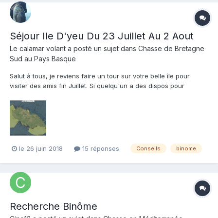
Séjour Ile D'yeu Du 23 Juillet Au 2 Aout
Le calamar volant
a posté un sujet dans
Chasse de Bretagne
Sud au Pays Basque
Salut à tous, je reviens faire un tour sur votre belle île pour
visiter des amis fin Juillet. Si quelqu'un a des dispos pour
partager une sortie Chasse ou apnée (chasse de Zéro à 25),
c'est avec plaisir. J'ai regardé sur le net, mais j'ai du mal à
trouver une carte potable des zones en réserve,...
le 26 juin 2018
15 réponses
Conseils
binome
Recherche Binôme