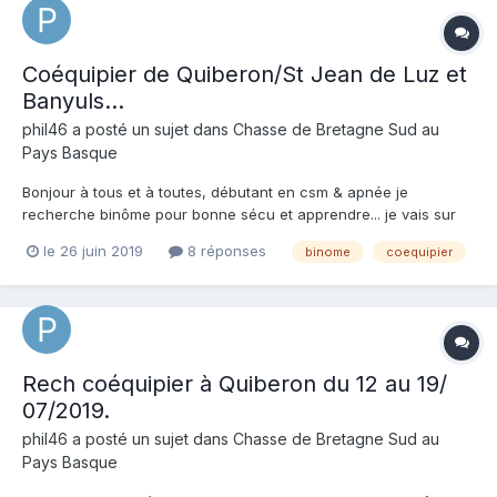
Coéquipier de Quiberon/St Jean de Luz et
Banyuls...
phil46
a posté un sujet dans
Chasse de Bretagne Sud au
Pays Basque
Bonjour à tous et à toutes, débutant en csm & apnée je
recherche binôme pour bonne sécu et apprendre... je vais sur
les environs de Banyuls et de Quiberon à St¬ Jean de Luz, les
le 26 juin 2019
8 réponses
binome
coequipier
we, périodes de ponts ou semaines de vacances. En camping c
est plus sympa. Matériels: combi Lung 5.5 , Topstar 7. Ep...
Rech coéquipier à Quiberon du 12 au 19/
07/2019.
phil46
a posté un sujet dans
Chasse de Bretagne Sud au
Pays Basque