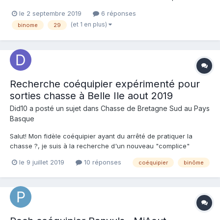
chasser. J'y serais à partir du 16 septembre, et j'ai repéré des
le 2 septembre 2019
6 réponses
petits spots sympa en partant du bord. Si quelqu'un à un petit
(et 1 en plus)
binome
29
bateau pour un départ en mer, je suis "tou...
Recherche coéquipier expérimenté pour
sorties chasse à Belle Ile aout 2019
Did10
a posté un sujet dans
Chasse de Bretagne Sud au Pays
Basque
Salut! Mon fidèle coéquipier ayant du arrêté de pratiquer la
chasse ?, je suis à la recherche d'un nouveau "complice"
expérimenté pour des sorties sur la côté sauvage de Belle Ile
le 9 juillet 2019
10 réponses
coéquipier
binôme
(sud/ouest) entre le 8 et le 27 aout 2019. Je chasse à Belle Ile
depuis de nombreuses années, plus quelques "safari...