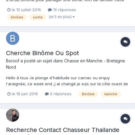
recherche et d'éviter la multiplication de posts, je vous propose
le 10 juillet 2016
15 réponses
de tout regrouper sous ce dossier. Pour ma part, j'habite
(et 5 en plus)
binôme
sortie
Rennes, je suis de niveau débutant, et...
Cherche Binôme Ou Spot
Bsroof
a posté un sujet dans
Chasse en Manche - Bretagne
Nord
Hello à tous Je plonge d'habitude sur carnac ou erquy
l'araignée, ce week end ,j ai changé je suis sur la côte ouest de
la Manche mais je connais pas du tout. je suis en camping car
le 18 juin 2016
5 réponses
Binôme
manche
donc mobile,je cherche un binôme qui souhaiterais me faire
découvrir cette région ,et peu etre la découvrir la pêche...
Recherche Contact Chasseur Thailande