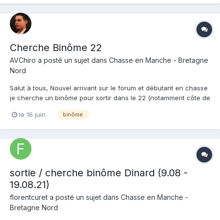
Cherche Binôme 22
AVChiro
a posté un sujet dans
Chasse en Manche - Bretagne
Nord
Salut à tous, Nouvel arrivant sur le forum et débutant en chasse
je cherche un binôme pour sortir dans le 22 (notamment côte de
granit rose). Promis je suis sympa ! Et surtout grande soif
le 16 juin
binôme
d'apprendre et de progresser. Aussi preneur de conseils quand
aux bons spots débutant, fenêtres mét...
sortie / cherche binôme Dinard (9.08 -
19.08.21)
florentcuret
a posté un sujet dans
Chasse en Manche -
Bretagne Nord