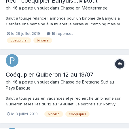
Rech coéquipier Banyuls...MiAout
phil46
a posté un sujet dans
Chasse en Méditerranée
Salut à tous,je relance l annonce pour un binôme de Banyuls à
Cerbère une semaine à la mi août,je serais au camping mais si
vous avez une petite loc je suis partant . Merci et à bientôt.
le 28 juillet 2019
19 réponses
coequipier
binome
Coéqupier Quiberon 12 au 19/07
phil46
a posté un sujet dans
Chasse de Bretagne Sud au
Pays Basque
Salut à tous je suis en vacances et je recherche un binôme sur
Quiberon et les îles du 12 au 19 Juillet. Je sortirais sur Portivy ...
Tél 06 45 02 54 02
le 3 juillet 2019
binome
coequipier