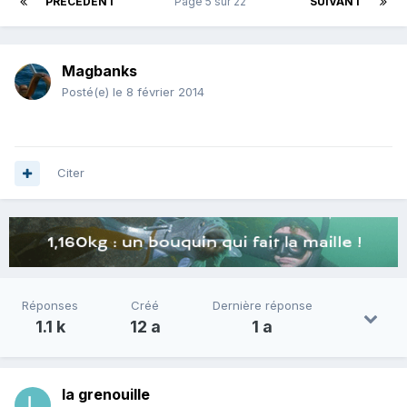
PRÉCÉDENT
Page 5 sur 22
SUIVANT
Magbanks
Posté(e)
le 8 février 2014
Citer
Réponses
Créé
Dernière réponse
1.1 k
12 a
1 a
la grenouille