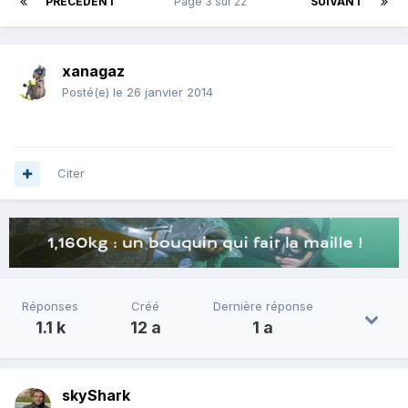
PRÉCÉDENT
Page 3 sur 22
SUIVANT
xanagaz
Posté(e)
le 26 janvier 2014
Citer
Réponses
Créé
Dernière réponse
1.1 k
12 a
1 a
skyShark