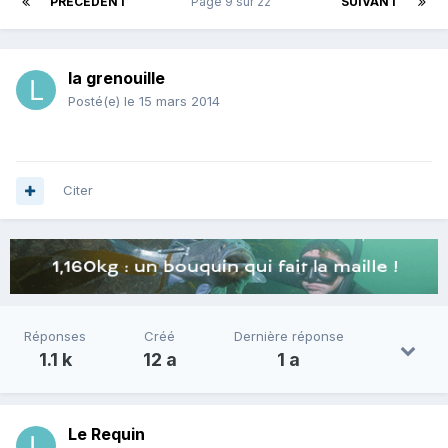
PRÉCÉDENT
Page 9 sur 22
SUIVANT
la grenouille
Posté(e)
le 15 mars 2014
Citer
Réponses
Créé
Dernière réponse
1.1 k
12 a
1 a
Le Requin