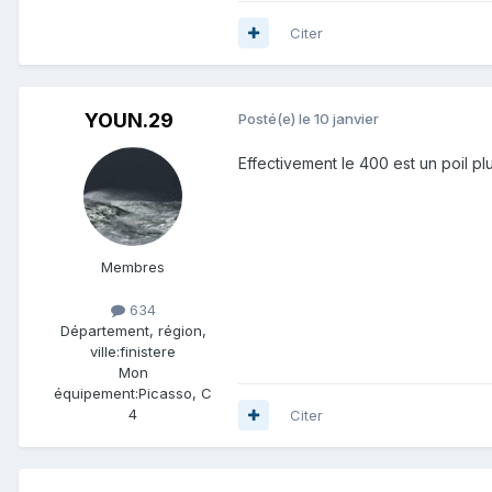
Citer
YOUN.29
Posté(e)
le 10 janvier
Effectivement le 400 est un poil plu
Membres
634
Département, région,
ville:
finistere
Mon
équipement:
Picasso, C
4
Citer