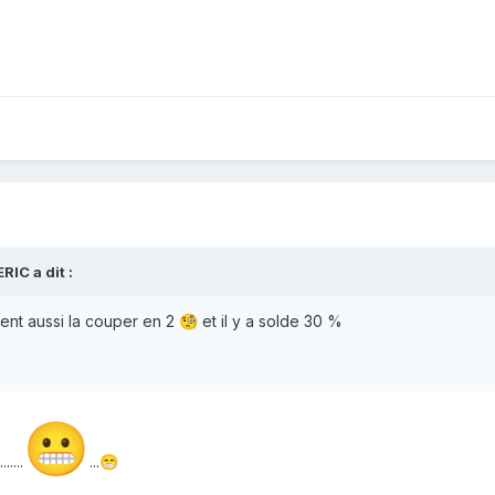
ERIC
a dit :
uvent aussi la couper en 2
et il y a solde 30 %
🧐
😬
....
...
😁