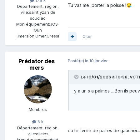
17.6 k
Tu vas me porter la poisse !
😪
Département, région,
ville:
saint yzan de
soudiac
Mon équipement:
JOS-
Gun
,Imersion,Omer,Cressi
Citer
Prédator des
Posté(e)
le 10 janvier
mers
Le 10/01/2026 à 10:38,
VCT
y a un s a palmes ....Bon ils pe
Membres
6 k
Département, région,
ou te livrée de paires de gaucher......
ville:
alleins
Mon équipement:
tout