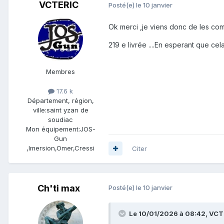
VCTERIC
Posté(e)
le 10 janvier
Ok merci ,je viens donc de les comm
219 e livrée ....En esperant que ce
Membres
17.6 k
Département, région,
ville:
saint yzan de
soudiac
Mon équipement:
JOS-
Gun
,Imersion,Omer,Cressi
Citer
Ch'ti max
Posté(e)
le 10 janvier
Le 10/01/2026 à 08:42,
VCT