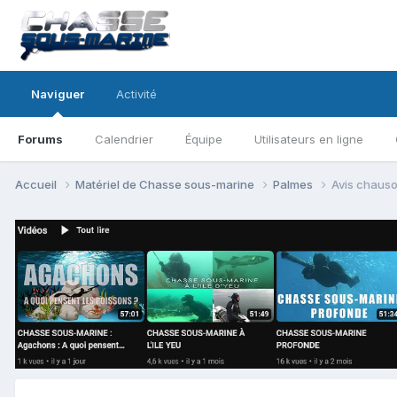
Naviguer
Activité
Forums
Calendrier
Équipe
Utilisateurs en ligne
Accueil
Matériel de Chasse sous-marine
Palmes
Avis chaus