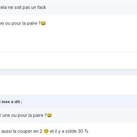
cela ne soit pas un fack
une ou pour la paire ?
😂
i max
a dit :
ur une ou pour la paire ?
😂
nt aussi la couper en 2
et il y a solde 30 %
🧐