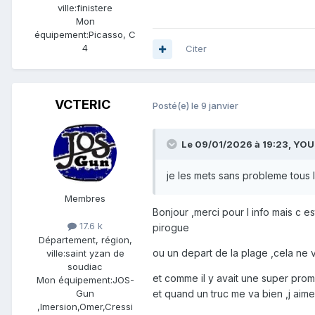
ville:
finistere
Mon
équipement:
Picasso, C
4
Citer
VCTERIC
Posté(e)
le 9 janvier
Le 09/01/2026 à 19:23,
YOU
je les mets sans probleme tous
Membres
Bonjour ,merci pour l info mais c es
17.6 k
pirogue
Département, région,
ou un depart de la plage ,cela ne v
ville:
saint yzan de
soudiac
et comme il y avait une super prom
Mon équipement:
JOS-
Gun
et quand un truc me va bien ,j aime 
,Imersion,Omer,Cressi