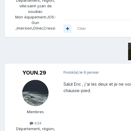
Département, région,
ville:
saint yzan de
soudiac
Mon équipement:
JOS-
Gun
,Imersion,Omer,Cressi
Citer
YOUN.29
Posté(e)
le 9 janvier
Salut Eric , j'ai les deux et je ne
chausse-pied.
Membres
634
Département, région,