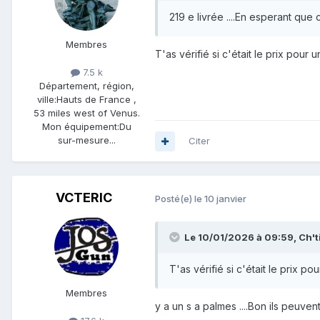
219 e livrée ....En esperant que 
Membres
T'as vérifié si c'était le prix pour 
7.5 k
Département, région,
ville:
Hauts de France ,
53 miles west of Venus.
Mon équipement:
Du
sur-mesure...
Citer
VCTERIC
Posté(e)
le 10 janvier
Le 10/01/2026 à 09:59,
Ch't
T'as vérifié si c'était le prix po
Membres
y a un s a palmes ....Bon ils peuve