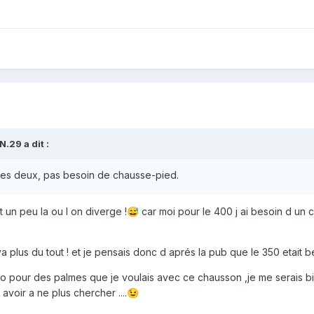
N.29
a dit :
 les deux, pas besoin de chausse-pied.
t un peu la ou l on diverge !
car moi pour le 400 j ai besoin d un 
😅
a plus du tout ! et je pensais donc d aprés la pub que le 350 etait be
o pour des palmes que je voulais avec ce chausson ,je me serais bi
avoir a ne plus chercher ....
😉