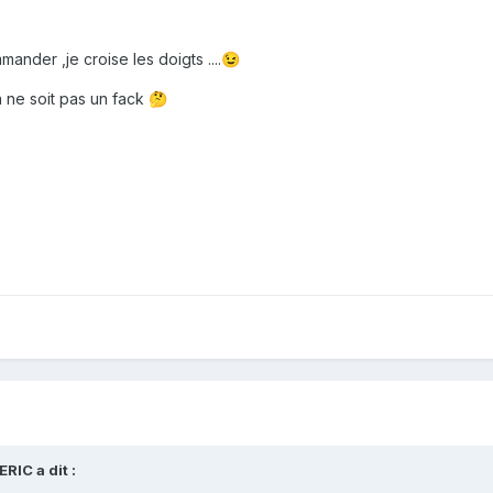
ander ,je croise les doigts ....
😉
la ne soit pas un fack
🤔
ERIC
a dit :