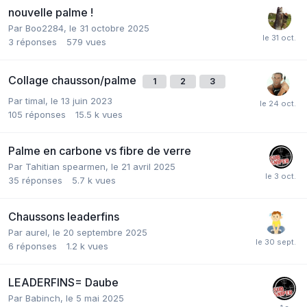
nouvelle palme !
Par
Boo2284
,
le 31 octobre 2025
3
réponses
579
vues
Collage chausson/palme
1
2
3
Par
timal
,
le 13 juin 2023
105
réponses
15.5 k
vues
Palme en carbone vs fibre de verre
Par
Tahitian spearmen
,
le 21 avril 2025
35
réponses
5.7 k
vues
Chaussons leaderfins
Par
aurel
,
le 20 septembre 2025
6
réponses
1.2 k
vues
LEADERFINS= Daube
Par
Babinch
,
le 5 mai 2025