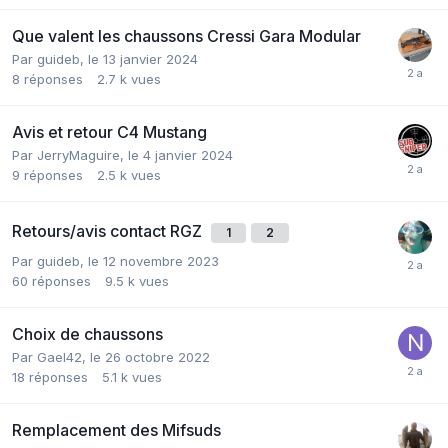
Que valent les chaussons Cressi Gara Modular
Par
guideb
,
le 13 janvier 2024
8
réponses
2.7 k
vues
Avis et retour C4 Mustang
Par
JerryMaguire
,
le 4 janvier 2024
9
réponses
2.5 k
vues
Retours/avis contact RGZ
1
2
Par
guideb
,
le 12 novembre 2023
60
réponses
9.5 k
vues
Choix de chaussons
Par
Gael42
,
le 26 octobre 2022
18
réponses
5.1 k
vues
Remplacement des Mifsuds