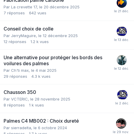
Par
La crevette 17
,
le 20 décembre 2025
7
réponses
642
vues
Conseil choix de colle
Par
JerryMaguire
,
le 12 décembre 2025
12
réponses
1.2 k
vues
Une alternative pour protéger les bords des
voilures des palmes
Par
Ch'ti max
,
le 4 mai 2025
29
réponses
4.3 k
vues
Chausson 350
Par
VCTERIC
,
le 28 novembre 2025
8
réponses
1 k
vues
Palmes C4 MB002 : Choix dureté
Par
sierradelta
,
le 6 octobre 2024
5
réponses
1.7 k
vues