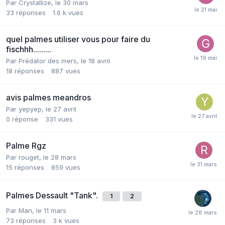
Par
Crystallize
,
le 30 mars
33
réponses
1.6 k
vues
quel palmes utiliser vous pour faire du
fischhh.........
Par
Prédator des mers
,
le 18 avril
18
réponses
887
vues
avis palmes meandros
Par
yepyep
,
le 27 avril
0
réponse
331
vues
Palme Rgz
Par
rouget
,
le 28 mars
15
réponses
859
vues
Palmes Dessault "Tank".
1
2
Par
Man
,
le 11 mars
73
réponses
3 k
vues