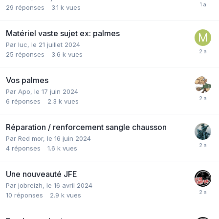
29
réponses
3.1 k
vues
Matériel vaste sujet ex: palmes
Par
luc
,
le 21 juillet 2024
25
réponses
3.6 k
vues
Vos palmes
Par
Apo
,
le 17 juin 2024
6
réponses
2.3 k
vues
Réparation / renforcement sangle chausson
Par
Red mor
,
le 16 juin 2024
4
réponses
1.6 k
vues
Une nouveauté JFE
Par
jobreizh
,
le 16 avril 2024
10
réponses
2.9 k
vues