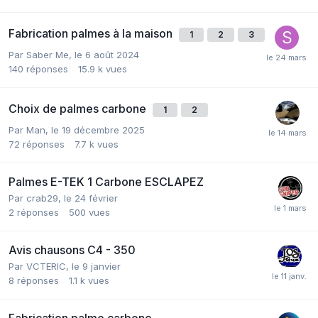
Fabrication palmes à la maison
1
2
3
Par
Saber Me
,
le 6 août 2024
140
réponses
15.9 k
vues
Choix de palmes carbone
1
2
Par
Man
,
le 19 décembre 2025
72
réponses
7.7 k
vues
Palmes E-TEK 1 Carbone ESCLAPEZ
Par
crab29
,
le 24 février
2
réponses
500
vues
Avis chausons C4 - 350
Par
VCTERIC
,
le 9 janvier
8
réponses
1.1 k
vues
Fabrication palme carbone