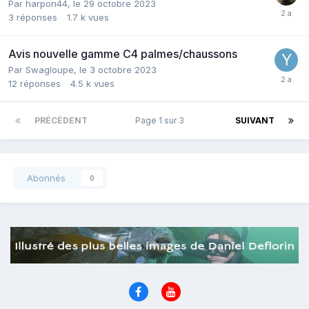
Par
harpon44
,
le 29 octobre 2023
3
réponses
1.7 k
vues
Avis nouvelle gamme C4 palmes/chaussons
Par
Swagloupe
,
le 3 octobre 2023
12
réponses
4.5 k
vues
PRÉCÉDENT
Page 1 sur 3
SUIVANT
Abonnés
0