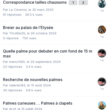
Correspondance tailles chaussons
1
2
Par
Le Cévenol
,
le 30 mars 2020
91
réponses
26.5 k
vues
Breier au palais de l'Elysée
Par
Throttle29
,
le 26 octobre 2024
0
réponse
750
vues
Quelle palme pour debuter en csm fond de 15 m
max
Par
manu1390
,
le 24 septembre 2024
23
réponses
3.4 k
vues
Recherche de nouvelles palmes
Par
Valentin83
,
le 15 août 2024
34
réponses
4.8 k
vues
Palmes curieuses … Palmes à clapets
Par
dcvf
,
le 15 juillet 2024