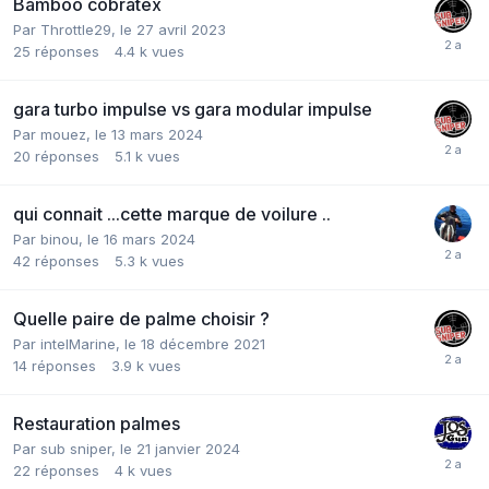
Bamboo cobratex
Par
Throttle29
,
le 27 avril 2023
25
réponses
4.4 k
vues
gara turbo impulse vs gara modular impulse
Par
mouez
,
le 13 mars 2024
20
réponses
5.1 k
vues
qui connait ...cette marque de voilure ..
Par
binou
,
le 16 mars 2024
42
réponses
5.3 k
vues
Quelle paire de palme choisir ?
Par
intelMarine
,
le 18 décembre 2021
14
réponses
3.9 k
vues
Restauration palmes
Par
sub sniper
,
le 21 janvier 2024
22
réponses
4 k
vues