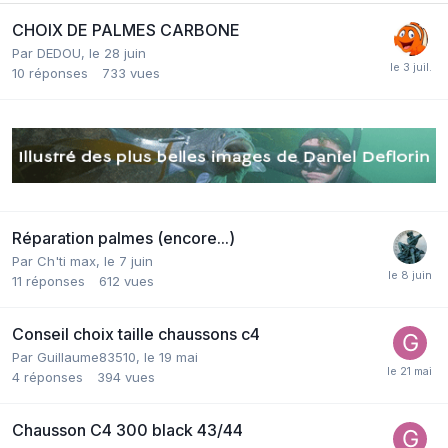
CHOIX DE PALMES CARBONE
Par
DEDOU
,
le 28 juin
10
réponses
733
vues
Réparation palmes (encore...)
Par
Ch'ti max
,
le 7 juin
11
réponses
612
vues
Conseil choix taille chaussons c4
Par
Guillaume83510
,
le 19 mai
4
réponses
394
vues
Chausson C4 300 black 43/44