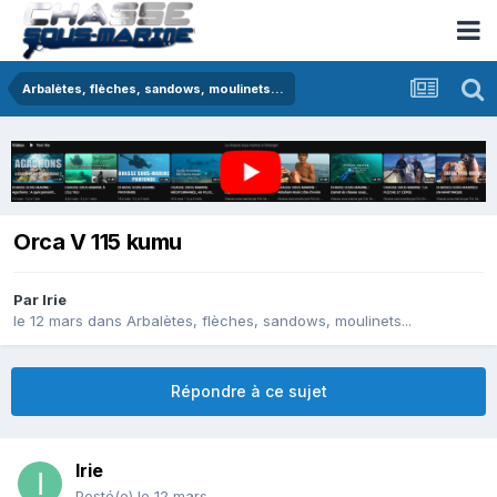
Arbalètes, flèches, sandows, moulinets...
Orca V 115 kumu
Par
Irie
le 12 mars
dans
Arbalètes, flèches, sandows, moulinets...
Répondre à ce sujet
Irie
Posté(e)
le 12 mars