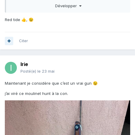
Développer
Je pense que je vais changer le moulinet et y mettre mon
red tide même si ça demande de bricoler le support pour
que ça passe.
Red tide
,
👍
😉
Citer
Irie
Posté(e)
le 23 mai
Maintenant je considère que c’est un vrai gun
😉
j’ai viré ce moulinet hunt à la con.