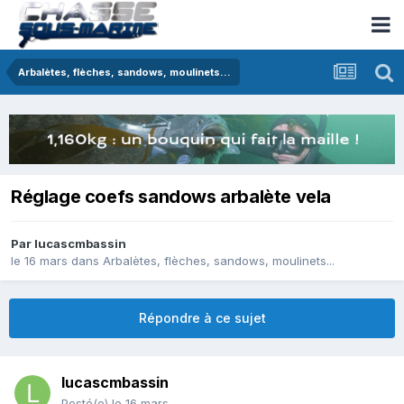
Arbalètes, flèches, sandows, moulinets...
Réglage coefs sandows arbalète vela
Par
lucascmbassin
le 16 mars
dans
Arbalètes, flèches, sandows, moulinets...
Répondre à ce sujet
lucascmbassin
Posté(e)
le 16 mars