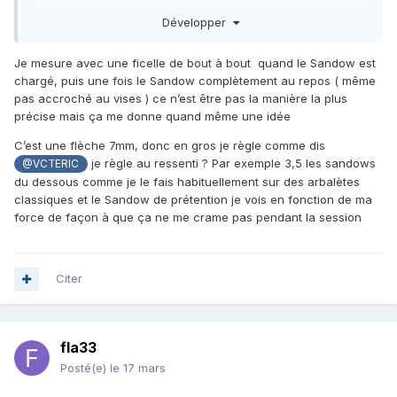
Comme tu as un palan (tes petites poulies), la force
Développer
nécessaire au chargement du sandow de pretension est
divisée par 2 (chargement dans un premier temps de l'obus
dynema sur ta flèche). Par exemple, Roisub qui a été un peu
Je mesure avec une ficelle de bout à bout quand le Sandow est
le précurseur, mettait des sandows de 21mm raides comme
chargé, puis une fois le Sandow complètement au repos ( même
la justice.
pas accroché au vises ) ce n’est être pas la manière la plus
précise mais ça me donne quand même une idée
Les deux autres ne bénéficient pas de l'effet palan (tu les
charges dans un second temps) et donc doivent rester
C’est une flèche 7mm, donc en gros je règle comme dis
chargeables (coeff 3 à 3.5 selon le modèle).
je règle au ressenti ? Par exemple 3,5 les sandows
@VCTERIC
du dessous comme je le fais habituellement sur des arbalètes
PS: Attention tout de même à rester cohérent avec le
classiques et le Sandow de prétention je vois en fonction de ma
diamètre et le poids de ta flèche.
force de façon à que ça ne me crame pas pendant la session
Citer
fla33
Posté(e)
le 17 mars