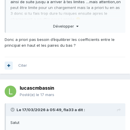
ainsi de suite jusqu a arriver à tes limites ....mais attention,on
peut être limite pour un chargement mais la a priori tu en as
3 donc si tu fais trop dure tu risques ensuite apres le
chargement a souffrir pour l apnée
😉
Développer
Donc a priori pas besoin d’équilibrer les coefficients entre le
principal en haut et les paires du bas ?
Citer
lucascmbassin
Posté(e)
le 17 mars
Le 17/03/2026 à 05:49,
fla33
a dit :
Salut