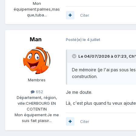
Mon
équipement:
palmes,mas
que,tuba...
Citer
Man
Posté(e)
le 4 juillet
Le 04/07/2026 à 07:23,
Ch'
De mémoire (je l'ai pas sous les
construction.
Membres
652
Je me doute.
Département, région,
Là, c'est plus quand tu veux ajouter
ville:
CHERBOURG EN
COTENTIN
Mon équipement:
Je me
suis fait plaisir...
Citer