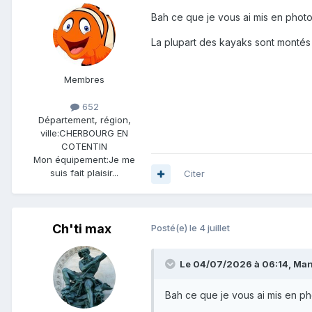
Bah ce que je vous ai mis en photo
La plupart des kayaks sont monté
Membres
652
Département, région,
ville:
CHERBOURG EN
COTENTIN
Mon équipement:
Je me
suis fait plaisir...
Citer
Ch'ti max
Posté(e)
le 4 juillet
Le 04/07/2026 à 06:14,
Ma
Bah ce que je vous ai mis en ph