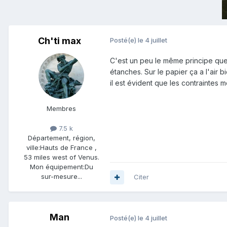
Ch'ti max
Posté(e)
le 4 juillet
C'est un peu le même principe que
étanches. Sur le papier ça a l'air 
il est évident que les contraintes m
Membres
7.5 k
Département, région,
ville:
Hauts de France ,
53 miles west of Venus.
Mon équipement:
Du
sur-mesure...
Citer
Man
Posté(e)
le 4 juillet