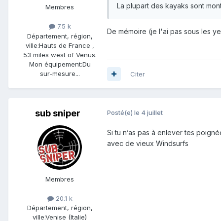
La plupart des kayaks sont mo
Membres
7.5 k
De mémoire (je l'ai pas sous les ye
Département, région,
ville:
Hauts de France ,
53 miles west of Venus.
Mon équipement:
Du
sur-mesure...
Citer
sub sniper
Posté(e)
le 4 juillet
Si tu n’as pas à enlever tes poigné
avec de vieux Windsurfs
Membres
20.1 k
Département, région,
ville:
Venise (Italie)