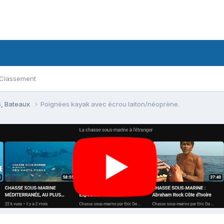
Classement
, Bateaux
Poignées kayak avec écrou laiton/néoprène.