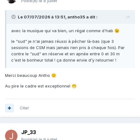
Posté(e)
le 8 juillet
Le 07/07/2026 à 13:51,
antho35
a dit :
avec la musique qui va bien, un régal comme d'hab
😉
le "sud" je n'ai jamais réussi à pêcher là-bas (que 3
sessions de CSM mais jamais rien pris à chaque fois). Par
contre le "sud" en réserve et en apnée entre 0 et 30 m
c'est le bonheur total ! ça donne envie d'y retourner !
Merci beaucoup Antho
🙂
Au pire le cadre est exceptionnel
😁
Citer
JP_33
Posté(e)
le 9 juillet