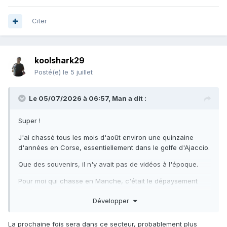
Citer
koolshark29
Posté(e)
le 5 juillet
Le 05/07/2026 à 06:57,
Man
a dit :
Super !
J'ai chassé tous les mois d'août environ une quinzaine
d'années en Corse, essentiellement dans le golfe d'Ajaccio.
Que des souvenirs, il n'y avait pas de vidéos à l'époque.
Pour moi qui chasse en Manche, c'était le dépaysement
total.
Développer
Visibilité, chaleur, épaisseur de la combi...
La prochaine fois sera dans ce secteur, probablement plus
La Corse...elle ne porte pas le nom d'île de beauté pour rien.