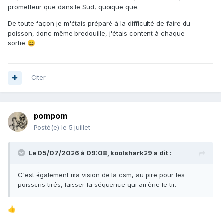
prometteur que dans le Sud, quoique que.
J'y suis retourné en 2024 mais pas pour y chasser et la
De toute façon je m'étais préparé à la difficulté de faire du
prochaine fois sera pour en faire le tour à moto donc adieu
poisson, donc même bredouille, j'étais content à chaque
le matos de chasse.
sortie
😄
En tout cas très belle vidéo qui résume parfaitement toute
cette beauté.
Citer
pompom
Posté(e)
le 5 juillet
Le 05/07/2026 à 09:08,
koolshark29
a dit :
C'est également ma vision de la csm, au pire pour les
poissons tirés, laisser la séquence qui amène le tir.
👍