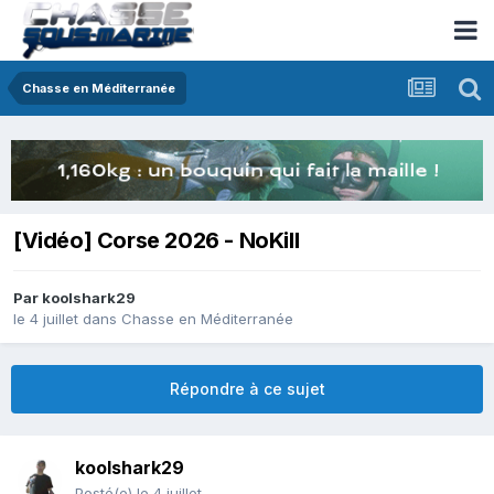
Chasse en Méditerranée
[Vidéo] Corse 2026 - NoKill
Par
koolshark29
le 4 juillet
dans
Chasse en Méditerranée
Répondre à ce sujet
koolshark29
Posté(e)
le 4 juillet