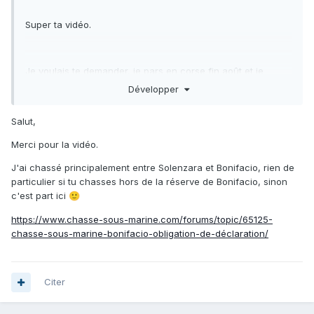
Super ta vidéo.
Je voulais te demander, je pars en corse fin août et je
voulais savoir ce que tu as du faire pour pouvoir chasser ?
Développer
Salut,
Je n'ai pas chasser depuis plus de 10 ans alors je pense
Merci pour la vidéo.
que ca a du bien changer.
J'ai chassé principalement entre Solenzara et Bonifacio, rien de
particulier si tu chasses hors de la réserve de Bonifacio, sinon
Je vais dans la corse du sud principalement.
c'est part ici
🙂
https://www.chasse-sous-marine.com/forums/topic/65125-
chasse-sous-marine-bonifacio-obligation-de-déclaration/
Merci d'avance et au plaisir de te lire.
Citer
Benoit.