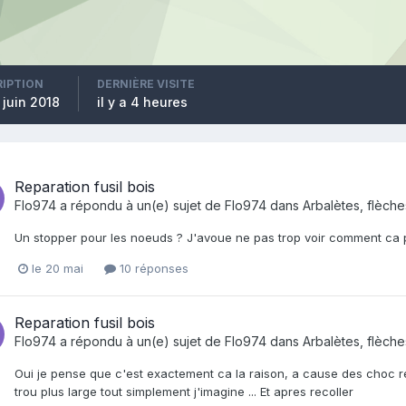
RIPTION
DERNIÈRE VISITE
 juin 2018
il y a 4 heures
Reparation fusil bois
Flo974
a répondu à un(e) sujet de
Flo974
dans
Arbalètes, flèche
Un stopper pour les noeuds ? J'avoue ne pas trop voir comment ca p
le 20 mai
10 réponses
Reparation fusil bois
Flo974
a répondu à un(e) sujet de
Flo974
dans
Arbalètes, flèche
Oui je pense que c'est exactement ca la raison, a cause des choc repet
trou plus large tout simplement j'imagine ... Et apres recoller