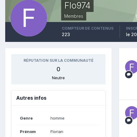
Flo974
Membres
COMPTEUR DE CONTENUS
INSC
223
le 20
RÉPUTATION SUR LA COMMUNAUTÉ
0
Neutre
Autres infos
Genre
homme
Prénom
Florian