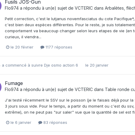
Fusils JOS-Gun
Flo974
a répondu à un(e) sujet de
VCTERIC
dans
Arbalètes, flèc
Petit correction, c'est le lutjanus novemfasciatus du cote Pacifiqu
c'est bien deux espèces différentes. Pour le reste, je suis totalemen
comportement va beaucoup changer selon leurs etapes de vie (en tout ca
curieux, il viendra...
le 20 février
1177 réponses
4
a commencé à suivre
Dje osmo action 6
le 20 janvier
Fumage
Flo974
a répondu à un(e) sujet de
VCTERIC
dans
Table ronde cu
J'ai testé récemment le SSV sur le poisson (je le faisais déjà pour la vi
3 jours sous vide. Pour le temps, a partir du moment ou c'est du ssv,
extrême), on ne peut pas "sur saler" vue que la quantité de sel est fi
le 6 janvier
83 réponses