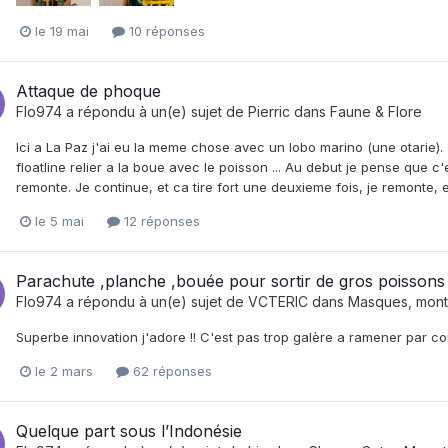
le 19 mai
10 réponses
Attaque de phoque
Flo974
a répondu à un(e) sujet de
Pierric
dans
Faune & Flore
Ici a La Paz j'ai eu la meme chose avec un lobo marino (une otarie). J
floatline relier a la boue avec le poisson ... Au debut je pense que 
remonte. Je continue, et ca tire fort une deuxieme fois, je remonte, et
le 5 mai
12 réponses
Parachute ,planche ,bouée pour sortir de gros poissons
Flo974
a répondu à un(e) sujet de
VCTERIC
dans
Masques, montre
Superbe innovation j'adore !! C'est pas trop galère a ramener par con
le 2 mars
62 réponses
Quelque part sous l’Indonésie