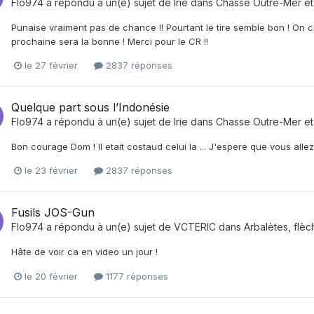
Flo974
a répondu à un(e) sujet de
Irie
dans
Chasse Outre-Mer et 
Punaise vraiment pas de chance !! Pourtant le tire semble bon ! On cr
prochaine sera la bonne ! Merci pour le CR !!
le 27 février
2837 réponses
Quelque part sous l’Indonésie
Flo974
a répondu à un(e) sujet de
Irie
dans
Chasse Outre-Mer et 
Bon courage Dom ! Il etait costaud celui la ... J'espere que vous alle
le 23 février
2837 réponses
Fusils JOS-Gun
Flo974
a répondu à un(e) sujet de
VCTERIC
dans
Arbalètes, flèc
Hâte de voir ca en video un jour !
le 20 février
1177 réponses