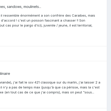
hes, sandows, moulinets...
e*, il ressemble énormément a son confrère des Caraibes, mais
t d'accord ! c'est un poisson fascinant a chasser !! Son
s pour le pargo d'ici), juvenile / jeune, il est territorial,
linaire
ande), j'ai fait le ssv 421 classique sur du marlin, j'ai laisser 2 a
 il n'y a pas de temps max (jusqu'à que ca périsse, mais la c'est
xe (en tout cas de ce que j'ai compris), mais on peut "sous...