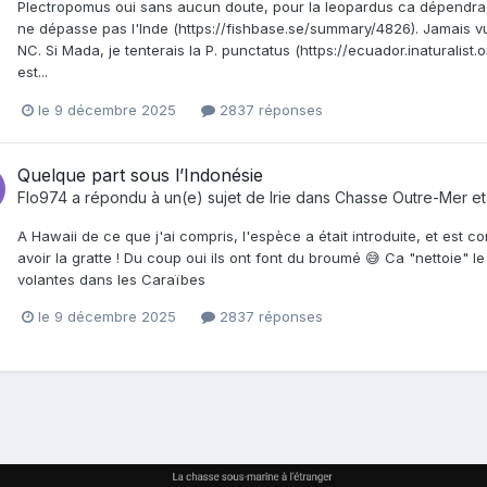
Plectropomus oui sans aucun doute, pour la leopardus ca dépendra, e
ne dépasse pas l'Inde (https://fishbase.se/summary/4826). Jamais vu
NC. Si Mada, je tenterais la P. punctatus (https://ecuador.inaturali
est...
le 9 décembre 2025
2837 réponses
Quelque part sous l’Indonésie
Flo974
a répondu à un(e) sujet de
Irie
dans
Chasse Outre-Mer et 
A Hawaii de ce que j'ai compris, l'espèce a était introduite, et est 
avoir la gratte ! Du coup oui ils ont font du broumé 😅 Ca "nettoie" l
volantes dans les Caraïbes
le 9 décembre 2025
2837 réponses