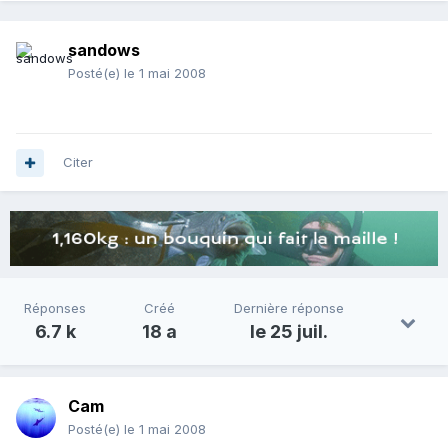
sandows
Posté(e)
le 1 mai 2008
Citer
Réponses
Créé
Dernière réponse
6.7 k
18 a
le 25 juil.
Cam
Posté(e)
le 1 mai 2008