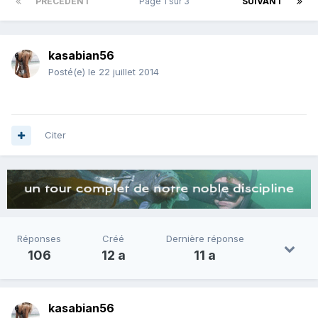
PRÉCÉDENT
Page 1 sur 3
SUIVANT
kasabian56
Posté(e)
le 22 juillet 2014
Citer
Réponses
Créé
Dernière réponse
106
12 a
11 a
kasabian56