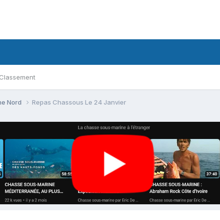
Classement
ne Nord
Repas Chassous Le 24 Janvier