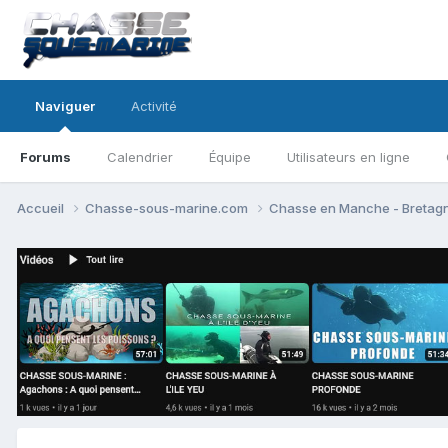
Naviguer
Activité
Forums
Calendrier
Équipe
Utilisateurs en ligne
Accueil
Chasse-sous-marine.com
Chasse en Manche - Bretag