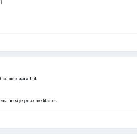
;)
out comme
parait-il
.
emaine si je peux me libérer.