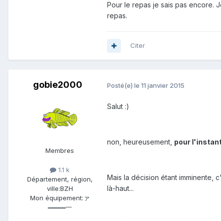
Pour le repas je sais pas encore. Je
repas.
Citer
gobie2000
Posté(e)
le 11 janvier 2015
Salut :)
non, heureusement,
pour l'instan
Membres
1.1 k
Mais la décision étant imminente, c
Département, région,
là-haut...
ville:
BZH
Mon équipement:
ァ
════一