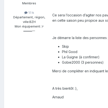
Membres
1.1 k
Ce sera l’occasion d’agiter nos pav
Département, région,
en cette saison peu propice aux s
ville:
BZH
Mon équipement:
ァ
════一
Je démarre la liste des personnes 
Skip
Phil Good
La Guigne (à confirmer)
Gobie2000 (3 personnes)
Merci de compléter en indiquant le 
A très bientôt :),
Arnaud