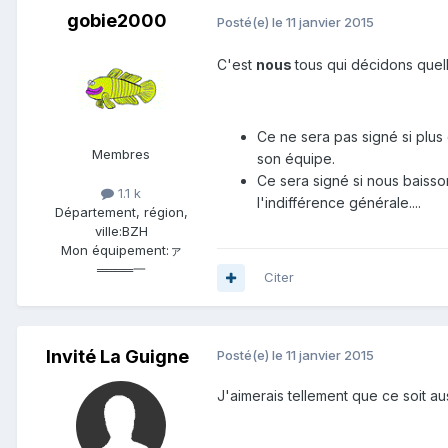
gobie2000
Posté(e)
le 11 janvier 2015
C'est
nous
tous qui décidons quelle
Ce ne sera pas signé si plus
Membres
son équipe.
Ce sera signé si nous baisso
1.1 k
l'indifférence générale....
Département, région,
ville:
BZH
Mon équipement:
ァ
════一
Citer
Invité La Guigne
Posté(e)
le 11 janvier 2015
J'aimerais tellement que ce soit au