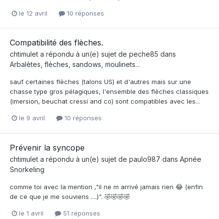
le 12 avril
10 réponses
Compatibilité des flèches.
chtimulet
a répondu à un(e) sujet de
peche85
dans
Arbalètes, flèches, sandows, moulinets...
sauf certaines flèches (talons US) et d'autres mais sur une
chasse type gros pélagiques, l'ensemble des flèches classiques
(imersion, beuchat cressi and co) sont compatibles avec les...
le 9 avril
10 réponses
Prévenir la syncope
chtimulet
a répondu à un(e) sujet de
paulo987
dans
Apnée
Snorkeling
comme toi avec la mention ,"il ne m arrivé jamais rien 😂 (enfin
de ce que je me souviens ....)". 🤣🤣🤣🤣
le 1 avril
51 réponses