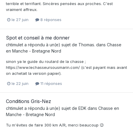
terrible et terrifiant. Sincères pensées aux proches. C'est
vraiment affreux.
le 27 juin
8 réponses
Spot et conseil à me donner
chtimulet
a répondu à un(e) sujet de
Thomas.
dans
Chasse
en Manche - Bretagne Nord
sinon ya le guide du routard de la chasse ;
https://www.lechasseursousmarin.com/ (c'est payant mais avant
on achetait la version papier).
le 22 juin
11 réponses
Conditions Gris-Nez
chtimulet
a répondu à un(e) sujet de
EDK
dans
Chasse en
Manche - Bretagne Nord
Tu m'évites de faire 300 km A/R, merci beaucoup 😉