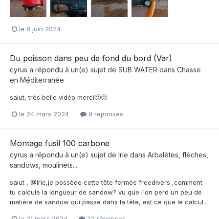
le 8 juin 2024
Du poisson dans peu de fond du bord (Var)
cyrus
a répondu à un(e) sujet de
SUB WATER
dans
Chasse
en Méditerranée
salut, trés belle vidéo merci🙂🙂
le 24 mars 2024
9 réponses
Montage fusil 100 carbone
cyrus
a répondu à un(e) sujet de
Irie
dans
Arbalètes, flèches,
sandows, moulinets...
salut , @Irie,je possède cette tête fermée freedivers ,comment
tu calcule la longueur de sandow? vu que l'on perd un peu de
matière de sandow qui passe dans la tête, est ce que le calcul...
le 21 mars 2024
22 réponses