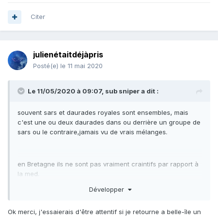
Citer
julienétaitdéjàpris
Posté(e)
le 11 mai 2020
Le 11/05/2020 à 09:07,
sub sniper
a dit :
souvent sars et daurades royales sont ensembles, mais
c'est une ou deux daurades dans ou derrière un groupe de
sars ou le contraire,jamais vu de vrais mélanges.
en Bretagne ils ne sont pas vraiment craintifs par rapport à
la med.
Développer
ton lestage doit être bien équilibré, en apesanteur à 1m au
Ok merci, j'essaierais d'être attentif si je retourne a belle-île un
dessus du fond, tu peux jouer avec les poumons ballast,