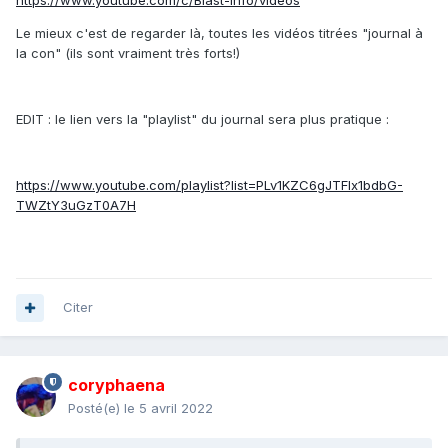
https://www.youtube.com/c/Blast-info/videos
Le mieux c'est de regarder là, toutes les vidéos titrées "journal à
la con" (ils sont vraiment très forts!)
EDIT : le lien vers la "playlist" du journal sera plus pratique :
https://www.youtube.com/playlist?list=PLv1KZC6gJTFlx1bdbG-
TWZtY3uGzT0A7H
Citer
coryphaena
Posté(e)
le 5 avril 2022