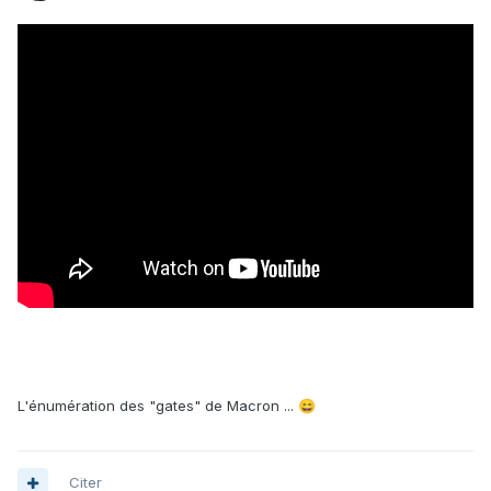
L'énumération des "gates" de Macron ...
😄
Citer