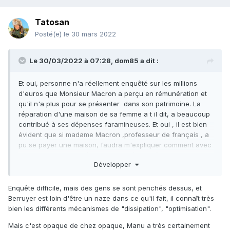
Tatosan
Posté(e)
le 30 mars 2022
Le 30/03/2022 à 07:28,
dom85
a dit :
Et oui, personne n'a réellement enquêté sur les millions
d'euros que Monsieur Macron a perçu en rémunération et
qu'il n'a plus pour se présenter dans son patrimoine. La
réparation d'une maison de sa femme a t il dit, a beaucoup
contribué à ses dépenses faramineuses. Et oui , il est bien
évident que si madame Macron ,professeur de français , a
pu se payer une maison, faudra m'expliquer comment avec
un salaire de 2 000€/mois, qui a nécessité des fortunes de
Développer
banquier en restauration(nécessité fait loi)
Lire par ailleurs, sur wiki, la vie de madame Macron et aussi
Enquête difficile, mais des gens se sont penchés dessus, et
la biographie de mimi Marchand, l'amie personnelle du
Berruyer est loin d'être un naze dans ce qu'il fait, il connaît très
couple Macron, c'est édifiant cette dernière personne
bien les différents mécanismes de "dissipation", "optimisation".
Mais c'est opaque de chez opaque, Manu a très certainement