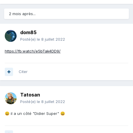
2 mois après...
dom85
Posté(e)
le 8 juillet 2022
https://fb.watch/e5bTak4DD9/
Citer
Tatosan
Posté(e)
le 8 juillet 2022
il a un côté "Didier Super"
😄
😄